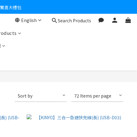
個驚喜大禮包
English
Search Products
零！
roducts
貨
Sort by
72 Items per page