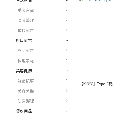
生活家電
季節家電
清潔整理
捕蚊家電
廚房家電
飲品家電
料理家電
美容健康
舒壓按摩
【KINYO】Type-C簡
美容美髮
健康護理
餐廚用品