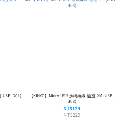
USB-D01)
【KINYO】Micro USB 漁網編織-極速-2M (USB-
B08)
NT$129
NT$229