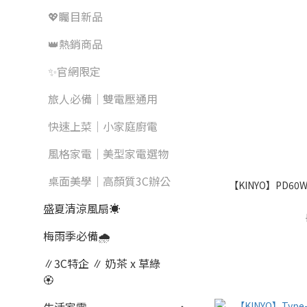
💖矚目新品
👑熱銷商品
✨官網限定
旅人必備｜雙電壓通用
快速上菜｜小家庭廚電
風格家電｜美型家電選物
桌面美學｜高顏質3C辦公
【KINYO】PD60
盛夏清涼風扇☀️
梅雨季必備🌧️
∥3C特企 ∥ 奶茶 x 草綠
🏵