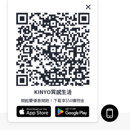
KINYO質感生活
開館慶優惠開跑！下載享$50購物金