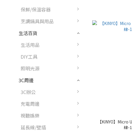
保鮮/保溫容器
烹調鍋具與用品
生活百貨
生活用品
DIY工具
照明光源
3C周邊
3C辦公
充電周邊
視聽娛樂
【KINYO】Mic
延長線/壁插
線-1