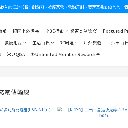
🎁全館任2件9折✨刮鬍刀、按摩家電、電動牙刷、藍芽耳機🎀給爸爸一
新會員送$100購物金✨再享消費回饋無極限
熱夏日救星☀️秒凍扇登場💙半導體製冷 x 微米級冰霧，一秒開凍，熱感歸
☀️
梅雨季必備🌧️
∥3C特企 ∥ 奶茶 x 草綠 🏵
Featured P
新會員送$100購物金✨再享消費回饋無極限
餐廚用品
生活百貨
3C周邊
戶外旅遊
汽車百
訊
常見Q&A
🌟Unlimited Member Rewards🌟
B充電傳輸線