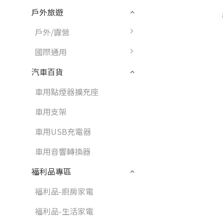
戶外旅遊
戶外/露營
國際通用
汽車百貨
車用點煙器擴充座
車用支架
車用USB充電器
車用音響轉換器
福利品專區
福利品-廚房家電
福利品-生活家電