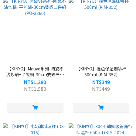
【KINYO】Mauve系列-陶瓷不
【KINYO】撞色保溫咖啡杯
沾炒鍋+平煎鍋-30cm雙鍋三件
500ml (KIM-352)
組 (PO-2360)
NT$1,280
NT$349
NT$1,580
NT$449