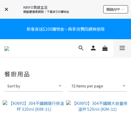
KINYO質感生活
開啟APP 享隱藏優惠
開館慶優惠開跑！下載享$50購物金
新會員送$100購物金✨再享消費回饋無極限
新會員送$100購物金✨再享消費回饋無極限
爸氣有禮賞🎁全館任2件9折✨刮鬍刀、按摩家電、電動牙刷、藍芽
耳機🎀給爸爸一個驚喜大禮包
炎熱夏日救星☀️秒凍扇登場💙半導體製冷 x 微米級冰霧，一秒開
餐廚用品
凍，熱感歸零！
Sort by
72 Items per page
新會員送$100購物金✨再享消費回饋無極限