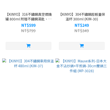
【KINYO】316不鏽鋼真空燜燒
【KINYO】304不鏽鋼超輕量保
罐 800ml 附贈不鏽鋼湯匙、杯
溫杯 300ml (KIM-30)
蓋碗&雙層保溫袋 (KIM-48)
NT$599
NT$249
NT$799
NT$349