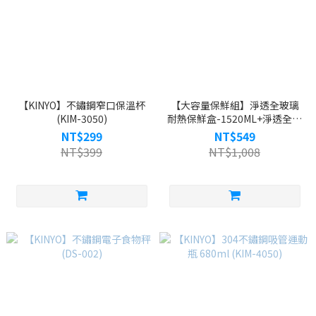
【KINYO】不鏽鋼窄口保溫杯
【大容量保鮮組】淨透全玻璃
(KIM-3050)
耐熱保鮮盒-1520ML+淨透全玻
璃耐熱保鮮盒-1050ML
NT$299
NT$549
NT$399
NT$1,008