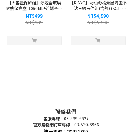
【大容量保鮮組】淨透全玻璃
【KINYO】奶油粉橘漸層陶瓷不
耐熱保鮮盒-1050ML+淨透全玻
沾三鍋五件組(含蓋) (KCT-
璃耐熱保鮮盒-640ML
8530)
NT$499
NT$4,990
NT$989
NT$5,890
聯絡我們
客服專線
：03-539-6627
官方購物網訂單專線
：03-539-6966
統一編號
：
20971897