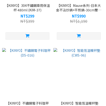
【KINYO】304不鏽鋼車用保溫
【KINYO】Mauve系列-日本大
杯 480ml (KIM-37)
金不沾炒鍋+平煎鍋-30cm雙鍋
三件組 (MP-3028)
NT$299
NT$990
NT$399
NT$1,190
【KINYO】不鏽鋼電子料理秤
【KINYO】智能恆溫暖杯墊