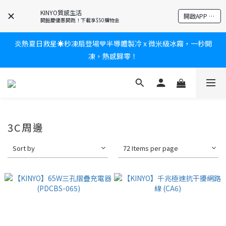
爸氣有禮賞🎁全館任2件9折✨刮鬍刀、按摩家電、電動牙刷、藍芽
KINYO質感生活
開啟APP 享隱藏優惠
耳機🎀給爸爸一個驚喜大禮包
開館慶優惠開跑！下載享$50購物金
炎熱夏日救星☀️秒凍扇登場💙半導體製冷 x 微米級冰霧，一秒開
新會員送$100購物金✨再享消費回饋無極限
凍，熱感歸零！
新會員送$100購物金✨再享消費回饋無極限
3C周邊
Sort by
72 Items per page