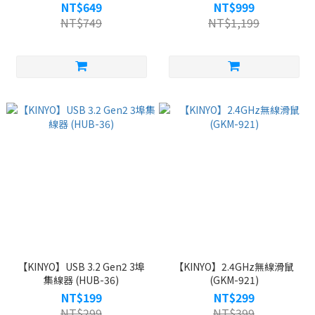
NT$649
NT$999
NT$749
NT$1,199
【KINYO】USB 3.2 Gen2 3埠
【KINYO】2.4GHz無線滑鼠
集線器 (HUB-36)
(GKM-921)
NT$199
NT$299
NT$299
NT$399