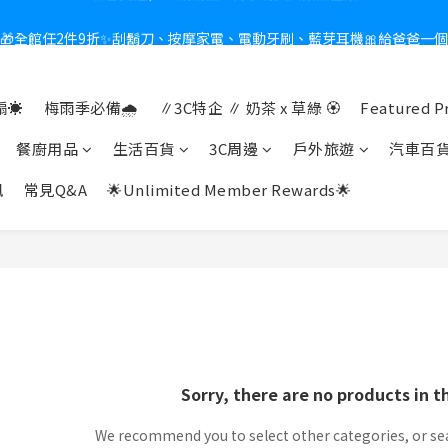
🎁全館任2件9折✨刮鬍刀、按摩家電、電動牙刷、藍芽耳機🎀給爸爸一
新會員送$100購物金✨再享消費回饋無極限
熱夏日救星☀️秒凍扇登場💙半導體製冷 x 微米級冰霧，一秒開凍，熱感歸
☀️
梅雨季必備🌧️
∥3C特企 ∥ 奶茶 x 草綠 🏵
Featured P
新會員送$100購物金✨再享消費回饋無極限
餐廚用品
生活百貨
3C周邊
戶外旅遊
汽車百
訊
常見Q&A
🌟Unlimited Member Rewards🌟
Sorry, there are no products in t
We recommend you to select other categories, or se