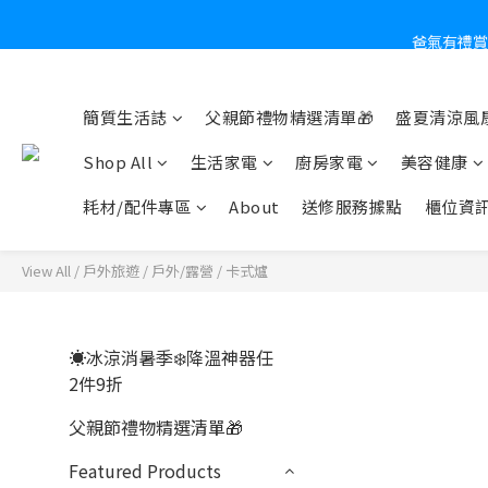
爸氣有禮賞
炎
簡質生活誌
父親節禮物精選清單🎁
盛夏清涼風扇
Shop All
生活家電
廚房家電
美容健康
耗材/配件專區
About
送修服務據點
櫃位資
View All
/
戶外旅遊
/
戶外/露營
/
卡式爐
☀️冰涼消暑季❄️降溫神器任
2件9折
父親節禮物精選清單🎁
Featured Products