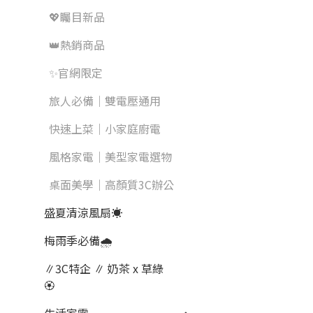
💖矚目新品
👑熱銷商品
✨官網限定
旅人必備｜雙電壓通用
快速上菜｜小家庭廚電
風格家電｜美型家電選物
桌面美學｜高顏質3C辦公
盛夏清涼風扇☀️
梅雨季必備🌧️
∥3C特企 ∥ 奶茶 x 草綠
🏵