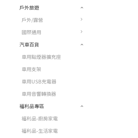
戶外旅遊
戶外/露營
國際通用
汽車百貨
車用點煙器擴充座
車用支架
車用USB充電器
車用音響轉換器
福利品專區
福利品-廚房家電
福利品-生活家電