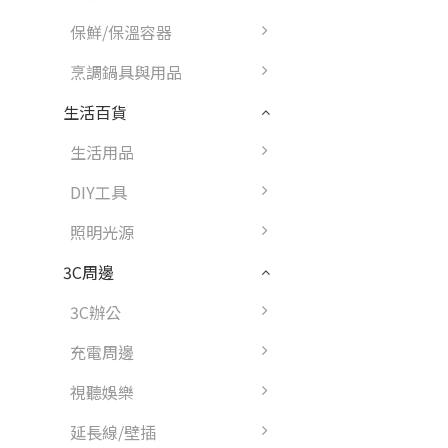
保鮮/保溫容器
烹調鍋具與用品
生活百貨
生活用品
DIY工具
照明光源
3C周邊
3C辦公
充電周邊
視聽娛樂
延長線/壁插