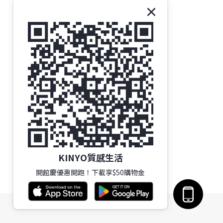
KINYO質感生活
開館慶優惠開跑！下載享$50購物金