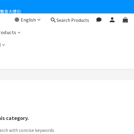
個驚喜大禮包
English
Search Products
零！
roducts
貨
his category.
arch with concise keywords.