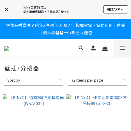
KINYO質感生活
新會員送$100購物金✨再享消費回饋無極限
開啟APP 享隱藏優惠
開館慶優惠開跑！下載享$50購物金
爸氣有禮賞🎁全館任2件9折✨刮鬍刀、按摩家電、電動牙刷、藍芽
新會員送$100購物金✨再享消費回饋無極限
耳機🎀給爸爸一個驚喜大禮包
炎熱夏日救星☀️秒凍扇登場💙半導體製冷 x 微米級冰霧，一秒開
凍，熱感歸零！
壁插/分接器
新會員送$100購物金✨再享消費回饋無極限
Sort by
72 Items per page