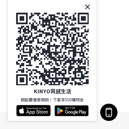
KINYO質感生活
開館慶優惠開跑！下載享$50購物金