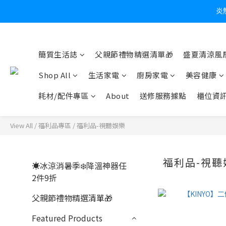
簡質生活誌
父親節禮物精選清單🎁
盛夏清涼風扇
Shop All
生活家電
廚房家電
美容健康
耗材/配件專區
About
送修服務據點
櫃位資
View All
/
福利品專區
/
福利品-視聽娛樂
福利品-視聽
☀️冰涼消暑季❄️降溫神器任
2件9折
父親節禮物精選清單🎁
Featured Products