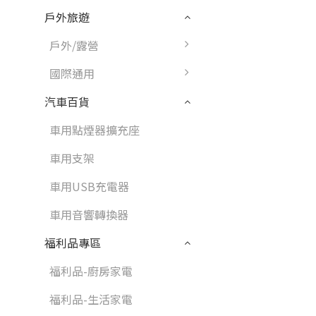
戶外旅遊
戶外/露營
國際通用
汽車百貨
車用點煙器擴充座
車用支架
車用USB充電器
車用音響轉換器
福利品專區
福利品-廚房家電
福利品-生活家電