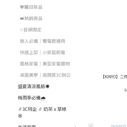
💖矚目新品
👑熱銷商品
✨官網限定
旅人必備｜雙電壓通用
快速上菜｜小家庭廚電
風格家電｜美型家電選物
桌面美學｜高顏質3C辦公
【KINYO】
盛夏清涼風扇☀️
梅雨季必備🌧️
∥3C特企 ∥ 奶茶 x 草綠
🏵