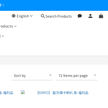
English
Search Products
roducts
貨
Sort by
72 Items per page