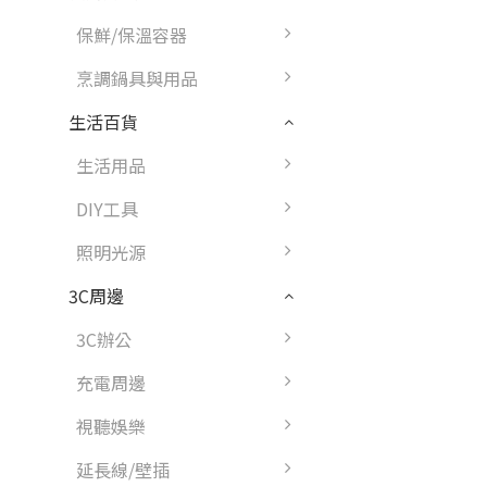
保鮮/保溫容器
烹調鍋具與用品
生活百貨
生活用品
DIY工具
照明光源
3C周邊
3C辦公
充電周邊
視聽娛樂
延長線/壁插