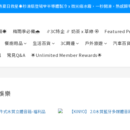
新會員送$100購物金✨再享消費回饋無極限
新會員送$100購物金✨再享消費回饋無極限
☀️
梅雨季必備🌧️
∥3C特企 ∥ 奶茶 x 草綠 🏵
Featured P
餐廚用品
生活百貨
3C周邊
戶外旅遊
汽車百
訊
常見Q&A
🌟Unlimited Member Rewards🌟
娛樂