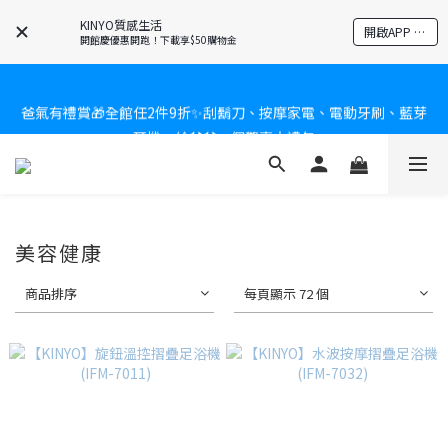
KINYO質感生活
開啟APP 享隱藏優惠
開館慶優惠開跑！下載享$50購物金
新會員送$100購物金✨再享消費回饋無極限
新會員送$100購物金✨再享消費回饋無極限
爸氣有禮賞🎁全館任2件9折✨刮鬍刀、按摩家電、電動牙刷、藍芽
耳機🎀給爸爸一個驚喜大禮包
炎熱夏日救星☀️秒凍扇登場💙半導體製冷 x 微米級冰霧，一秒開
凍，熱感歸零！
美容健康
新會員送$100購物金✨再享消費回饋無極限
商品排序
每頁顯示 72 個