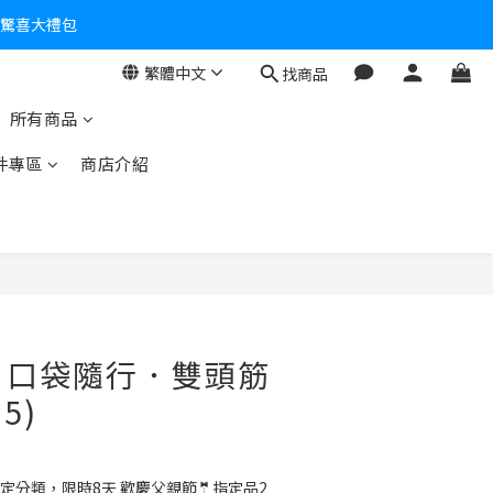
零！
繁體中文
找商品
所有商品
件專區
商店介紹
O】口袋隨行．雙頭筋
5)
定分類，限時8天 歡慶父親節🤵指定品2