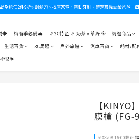
新會員送$100購物金✨再享消費回饋無極限
熱夏日救星☀️秒凍扇登場💙半導體製冷 x 微米級冰霧，一秒開凍，熱感歸
新會員送$100購物金✨再享消費回饋無極限
☀️
梅雨季必備🌧️
∥3C特企 ∥ 奶茶 x 草綠 🏵
精選商品
生活百貨
3C周邊
戶外旅遊
汽車百貨
耗材/配
極限🌟
【KINY
膜槍 (FG-9
至
08/08 16:00
截止
指