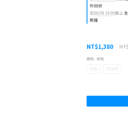
件88折
至
08/08 16:00
截止
全
鬧鐘
NT$1,380
NT$
顏色
: 棕色
棕色
奶茶色