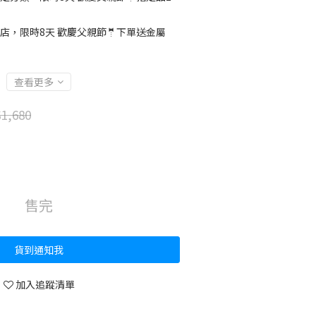
店，限時8天 歡慶父親節🤵下單送金屬
查看更多
1,680
售完
貨到通知我
加入追蹤清單