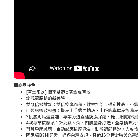
■
商品特色
[奢金限定] 獨享雙頭 x 奢金皮革紋
定義筋膜槍的新美學
雙頭倍效放鬆：雙倍按摩面積，效率加倍；穩定性高、不
口袋級極致輕盈：機身比手機更精巧，上班族與健身族隨
3段無刷馬達變速：專業力道直達筋膜深處，提供細膩放鬆
4款專業按摩頭：針對頸、背、四肢量身打造，全身精準對
智慧重壓感應：自動感應按壓深度，動態調節轉速，力度
國家級BSMI認證：通過台灣安規，具備15分鐘定時與充電