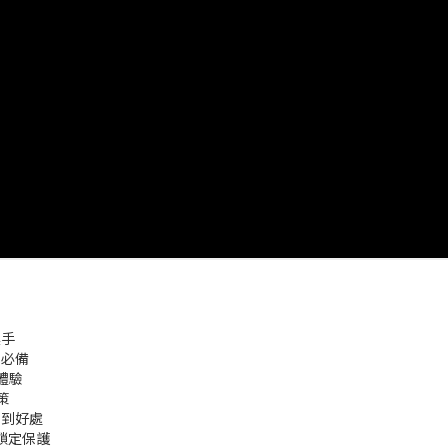
震手
身必備
體驗
策
恰到好處
鎖定保護