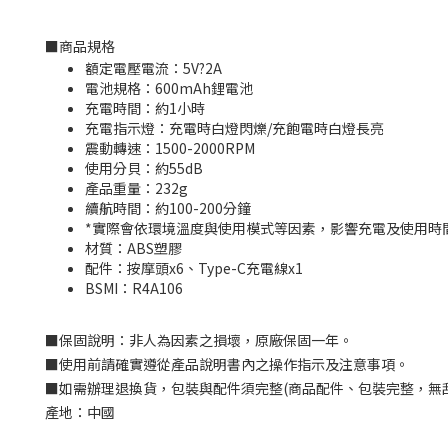
■
商品規格
額定電壓電流：5V?2A
電池規格：600mAh鋰電池
充電時間：約1小時
充電指示燈：充電時白燈閃爍/充飽電時白燈長亮
震動轉速：1500-2000RPM
使用分貝：約55dB
產品重量：232g
續航時間：約100-200分鐘
*實際會依環境溫度與使用模式等因素，影響充電及使用時
材質：ABS塑膠
配件：按摩頭x6、Type-C充電線x1
BSMI：
R4A106
■
保固說明：非人為因素之損壞，原廠保固一年。
■
使用前請確實遵從產品說明書內之操作指示及注意事項。
■
如需辦理退換貨，包裝與配件須完整
(
商品配件、包裝完整，無
產地：中國