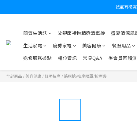
炎
簡質生活誌
父親節禮物精選清單🎁
盛夏清涼風扇
生活家電
廚房家電
美容健康
餐廚用品
送修服務據點
櫃位資訊
常見Q&A
🌟會員回饋無
全部商品
/
美容健康
/
舒壓按摩
/
筋膜槍/按摩眼罩/按摩帶