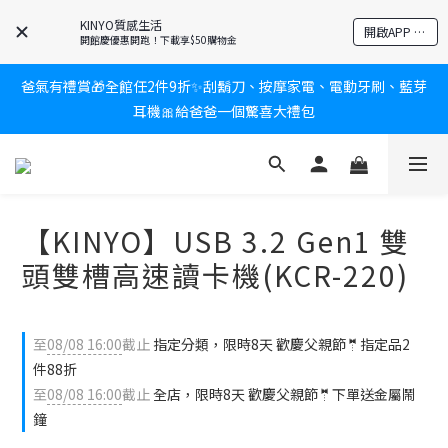
KINYO質感生活
新會員送$100購物金✨再享消費回饋無極限
開啟APP 享隱藏優惠
開館慶優惠開跑！下載享$50購物金
爸氣有禮賞🎁全館任2件9折✨刮鬍刀、按摩家電、電動牙刷、藍芽
新會員送$100購物金✨再享消費回饋無極限
耳機🎀給爸爸一個驚喜大禮包
炎熱夏日救星☀️秒凍扇登場💙半導體製冷 x 微米級冰霧，一秒開
凍，熱感歸零！
【KINYO】USB 3.2 Gen1 雙
新會員送$100購物金✨再享消費回饋無極限
頭雙槽高速讀卡機(KCR-220)
至
08/08 16:00
截止
指定分類，限時8天 歡慶父親節🤵指定品2
件88折
至
08/08 16:00
截止
全店，限時8天 歡慶父親節🤵下單送金屬鬧
鐘