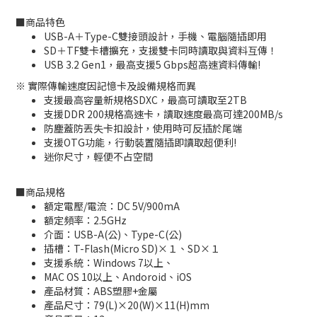
■
商品特色
USB-A＋Type-C雙接頭設計，手機、電腦隨插即用
SD＋TF雙卡槽擴充，支援雙卡同時讀取與資料互傳！
USB 3.2 Gen1，最高支援5 Gbps超高速資料傳輸!
※ 實際傳輸速度因記憶卡及設備規格而異
支援最高容量新規格SDXC，最高可讀取至2TB
支援DDR 200規格高速卡，讀取速度最高可達200MB/s
防塵蓋防丟失卡扣設計，使用時可反插於尾端
支援OTG功能，行動裝置隨插即讀取超便利!
迷你尺寸，輕便不占空間
■
商品規格
額定電壓/電流：DC 5V/900mA
額定頻率：2.5GHz
介面：USB-A(公)、Type-C(公)
插槽：T-Flash(Micro SD)×１、SD×１
支援系統：Windows 7以上、
MAC OS 10以上、Andoroid、iOS
產品材質：ABS塑膠+金屬
產品尺寸：79(L)×20(W)×11(H)mm