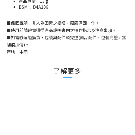
產品重量：13 g
BSMI：D
4A106
■
保固說明：非人為因素之損壞，原廠保固一年。
■
使用前請確實遵從產品說明書內之操作指示及注意事項。
■
如需辦理退換貨，包裝與配件須完整
(
商品配件、包裝完整，無
刮痕損傷
)
。
產地：中國
了解更多