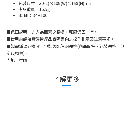
包裝尺寸：30(L)×105(W)×158(H)mm
產品重量：16.5g
BSMI：D
4A106
■
保固說明：非人為因素之損壞，原廠保固一年。
■
使用前請確實遵從產品說明書內之操作指示及注意事項。
■
如需辦理退換貨，包裝與配件須完整
(
商品配件、包裝完整，無
刮痕損傷
)
。
產地：中國
了解更多