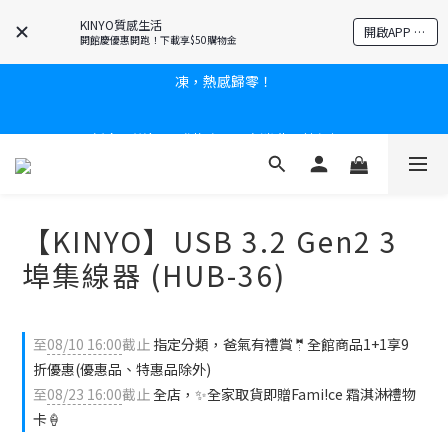
KINYO質感生活
開啟APP 享隱藏優惠
開館慶優惠開跑！下載享$50購物金
炎熱夏日救星☀️秒凍扇登場💙半導體製冷 x 微米級冰霧，一秒開
凍，熱感歸零！
新會員送$100購物金✨再享消費回饋無極限
新會員送$100購物金✨再享消費回饋無極限
【KINYO】USB 3.2 Gen2 3
埠集線器 (HUB-36)
至
08/10 16:00
截止
指定分類，爸氣有禮賞🤵全館商品1+1享9
折優惠(優惠品、特惠品除外)
至
08/23 16:00
截止
全店，✨全家取貨即贈Fami!ce 霜淇淋禮物
卡🍦