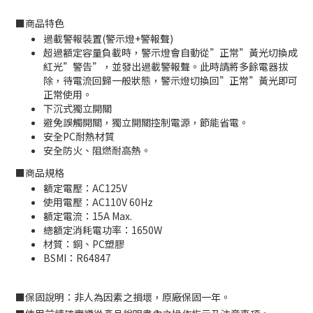
■
商品特色
過載警報裝置(警示燈+警報聲)
超過額定容量負載時，警示燈會自動從”正常”黃光切換成
紅光”警告”，並發出過載警報聲。此時請將多餘電器拔
除，待電流回歸一般狀態，警示燈切換回”正常”黃光即可
正常使用。
下沉式獨立開關
避免誤觸開關，獨立開關控制電源，節能省電。
安全PC耐熱材質
安全防火、阻燃耐高熱。
■
商品規格
額定電壓：AC125V
使用電壓：AC110V 60Hz
額定電流：15A Max.
總額定消耗電功率：1650W
材質：銅、PC塑膠
BSMI：
R64847
■
保固說明：非人為因素之損壞，原廠保固一年。