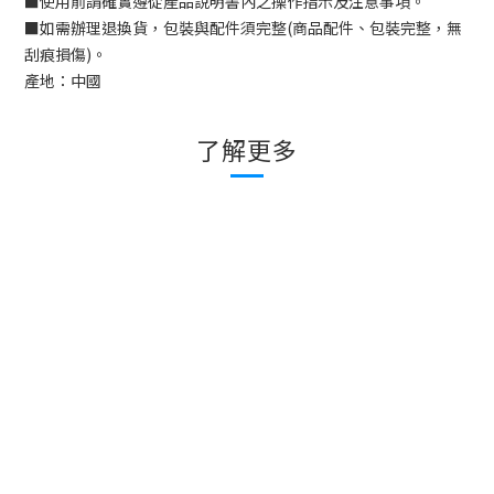
■
使用前請確實遵從產品說明書內之操作指示及注意事項。
■
如需辦理退換貨，包裝與配件須完整
(
商品配件、包裝完整，無
刮痕損傷
)
。
產地：
中國
了解更多