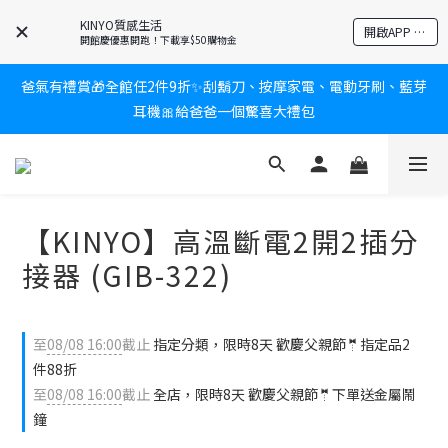
KINYO質感生活
新會員送$100購物金✨再享消費回饋無極限
開啟APP 享隱藏優惠
開館慶優惠開跑！下載享$50購物金
爸氣有禮賞🎁全館任2件9折✨刮鬍刀、按摩家電、電動牙刷、藍芽
新會員送$100購物金✨再享消費回饋無極限
耳機🎀給爸爸一個驚喜大禮包
炎熱夏日救星☀️秒凍扇登場💙半導體製冷 x 微米級冰霧，一秒開
凍，熱感歸零！
【KINYO】高溫斷電2開2插分
新會員送$100購物金✨再享消費回饋無極限
接器 (GIB-322)
至
08/08 16:00
截止
指定分類，限時8天 歡慶父親節🤵指定品2
件88折
至
08/08 16:00
截止
全店，限時8天 歡慶父親節🤵下單送金屬鬧
鐘