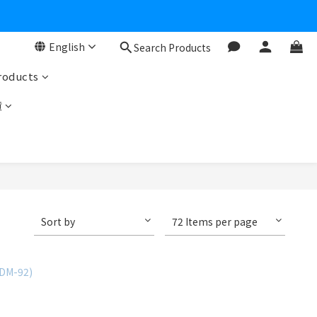
個驚喜大禮包
English
Search Products
零！
roducts
貨
Sort by
72 Items per page