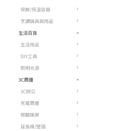
保鮮/保溫容器
烹調鍋具與用品
生活百貨
生活用品
DIY工具
照明光源
3C周邊
3C辦公
充電周邊
視聽娛樂
延長線/壁插