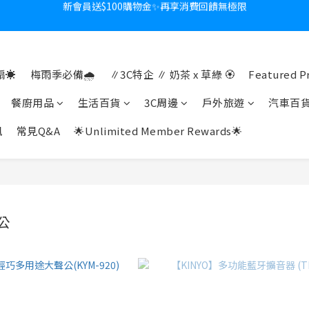
🎁全館任2件9折✨刮鬍刀、按摩家電、電動牙刷、藍芽耳機🎀給爸爸一
新會員送$100購物金✨再享消費回饋無極限
熱夏日救星☀️秒凍扇登場💙半導體製冷 x 微米級冰霧，一秒開凍，熱感歸
☀️
梅雨季必備🌧️
∥3C特企 ∥ 奶茶 x 草綠 🏵
Featured P
新會員送$100購物金✨再享消費回饋無極限
餐廚用品
生活百貨
3C周邊
戶外旅遊
汽車百
訊
常見Q&A
🌟Unlimited Member Rewards🌟
公