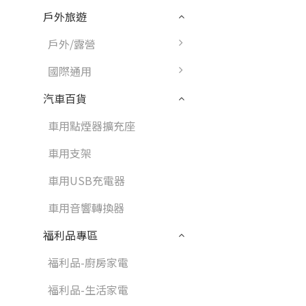
戶外旅遊
戶外/露營
國際通用
汽車百貨
車用點煙器擴充座
車用支架
車用USB充電器
車用音響轉換器
福利品專區
福利品-廚房家電
福利品-生活家電