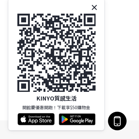
KINYO質感生活
開館慶優惠開跑！下載享$50購物金