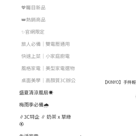
💖矚目新品
👑熱銷商品
✨官網限定
旅人必備｜雙電壓通用
快速上菜｜小家庭廚電
風格家電｜美型家電選物
桌面美學｜高顏質3C辦公
【KINYO】手持輕
盛夏清涼風扇☀️
梅雨季必備🌧️
∥3C特企 ∥ 奶茶 x 草綠
🏵