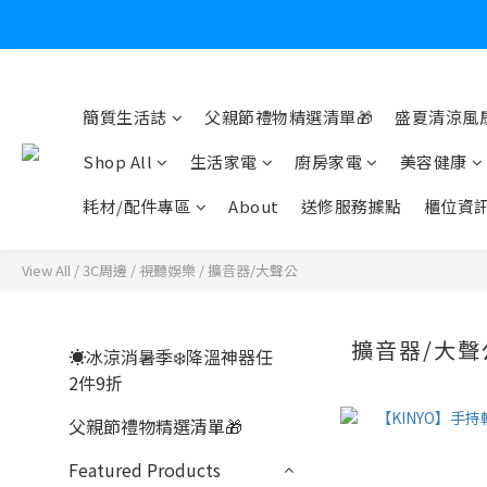
爸氣有禮賞
炎
簡質生活誌
父親節禮物精選清單🎁
盛夏清涼風扇
Shop All
生活家電
廚房家電
美容健康
耗材/配件專區
About
送修服務據點
櫃位資
View All
/
3C周邊
/
視聽娛樂
/
擴音器/大聲公
擴音器/大聲
☀️冰涼消暑季❄️降溫神器任
2件9折
父親節禮物精選清單🎁
Featured Products