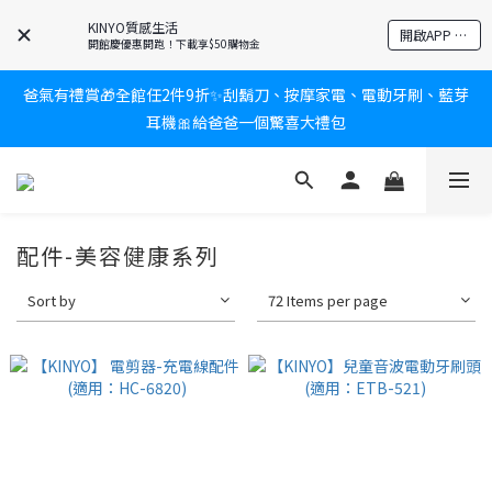
KINYO質感生活
開啟APP 享隱藏優惠
開館慶優惠開跑！下載享$50購物金
爸氣有禮賞🎁全館任2件9折✨刮鬍刀、按摩家電、電動牙刷、藍芽
耳機🎀給爸爸一個驚喜大禮包
新會員送$100購物金✨再享消費回饋無極限
炎熱夏日救星☀️秒凍扇登場💙半導體製冷 x 微米級冰霧，一秒開
凍，熱感歸零！
新會員送$100購物金✨再享消費回饋無極限
配件-美容健康系列
Sort by
72 Items per page