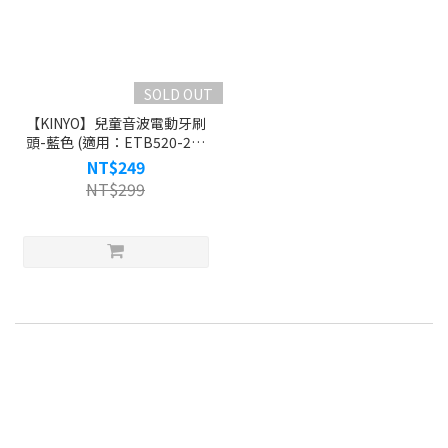
SOLD OUT
【KINYO】兒童音波電動牙刷
頭-藍色 (適用：ETB520-2、
ETB-520)
NT$249
NT$299