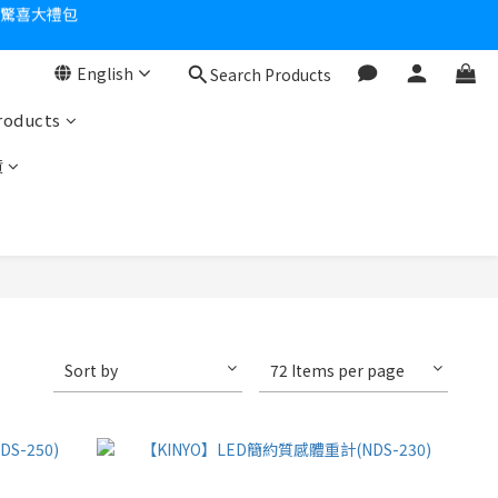
零！
English
Search Products
roducts
貨
Sort by
72 Items per page