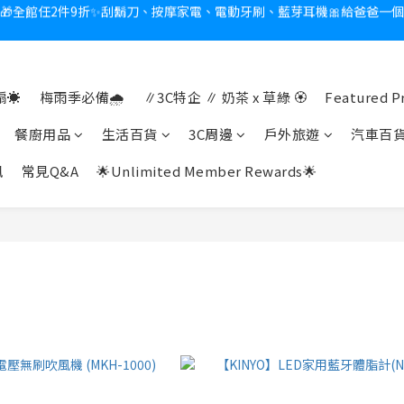
熱夏日救星☀️秒凍扇登場💙半導體製冷 x 微米級冰霧，一秒開凍，熱感歸
新會員送$100購物金✨再享消費回饋無極限
新會員送$100購物金✨再享消費回饋無極限
☀️
梅雨季必備🌧️
∥3C特企 ∥ 奶茶 x 草綠 🏵
Featured P
餐廚用品
生活百貨
3C周邊
戶外旅遊
汽車百
訊
常見Q&A
🌟Unlimited Member Rewards🌟