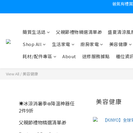
炎
簡質生活誌
父親節禮物精選清單🎁
盛夏清涼風扇
Shop All
生活家電
廚房家電
美容健康
耗材/配件專區
About
送修服務據點
櫃位資
View All
/
美容健康
美容健康
☀️冰涼消暑季❄️降溫神器任
2件9折
父親節禮物精選清單🎁