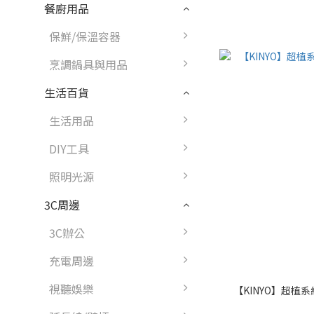
餐廚用品
保鮮/保溫容器
烹調鍋具與用品
生活百貨
生活用品
DIY工具
照明光源
3C周邊
3C辦公
充電周邊
視聽娛樂
【KINYO】超植系縮