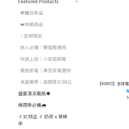
Featured Products
💖矚目新品
👑熱銷商品
✨官網限定
旅人必備｜雙電壓通用
快速上菜｜小家庭廚電
風格家電｜美型家電選物
桌面美學｜高顏質3C辦公
【KINYO】全球電
盛夏清涼風扇☀️
梅雨季必備🌧️
∥3C特企 ∥ 奶茶 x 草綠
🏵