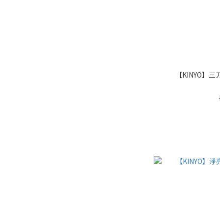
【KINYO】三