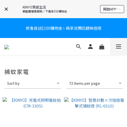
KINYO質感生活
開啟APP 享隱藏優惠
開館慶優惠開跑！下載享$50購物金
新會員送$100購物金✨再享消費回饋無極限
新會員送$100購物金✨再享消費回饋無極限
爸氣有禮賞🎁全館任2件9折✨刮鬍刀、按摩家電、電動牙刷、藍芽
耳機🎀給爸爸一個驚喜大禮包
炎熱夏日救星☀️秒凍扇登場💙半導體製冷 x 微米級冰霧，一秒開
捕蚊家電
凍，熱感歸零！
Sort by
72 Items per page
新會員送$100購物金✨再享消費回饋無極限