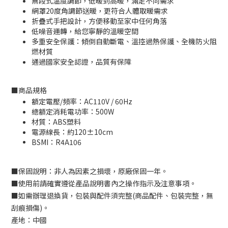
無段式溫度調節，低暖到高暖，滿足不同需求
網罩20度角調節送暖，更符合人體取暖需求
折疊式手把設計，方便移動至家中任何角落
低噪音運轉，給您寧靜的溫暖空間
多重安全保護：傾倒自動斷電、溫控過熱保護、全機防火阻
燃材質
通過國家安全認證，品質有保障
■
商品規格
額定電壓/頻率：AC110V / 60Hz
總額定消耗電功率：500W
材質：ABS塑料
電源線長：約120±10cm
BSMI：
R4A106
■
保固說明：非人為因素之損壞，原廠保固一年。
■
使用前請確實遵從產品說明書內之操作指示及注意事項。
■
如需辦理退換貨，包裝與配件須完整
(
商品配件、包裝完整，無
刮痕損傷
)
。
產地：中國