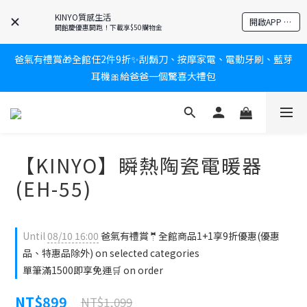
KINYO質感生活
新會員送$100購物金✨再享消費回饋無極限
開啟APP 享隱藏優惠
開館慶優惠開跑！下載享$50購物金
爸氣有禮賞🎁全館任2件9折✨刮鬍刀、按摩家電、電動牙刷、藍芽
新會員送$100購物金✨再享消費回饋無極限
耳機🎀給爸爸一個驚喜大禮包
炎熱夏日救星☀️秒凍扇登場💙半導體製冷 x 微米級冰霧，一秒開
凍，熱感歸零！
【KINYO】瞬熱陶瓷電暖器
新會員送$100購物金✨再享消費回饋無極限
(EH-55)
Until
08/10 16:00
爸氣有禮賞🤵全館商品1+1享9折優惠(優惠
品、特惠品除外) on selected categories
單筆滿1500即享免運🛒 on order
NT$899
NT$1,099