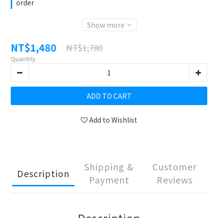
order
Show more
NT$1,480
NT$1,780
Quantity
ADD TO CART
Add to Wishlist
Shipping &
Customer
Description
Payment
Reviews
Description