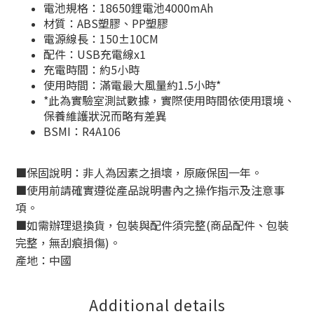
電池規格：18650鋰電池4000mAh
材質：ABS塑膠、PP塑膠
電源線長：150±10CM
配件：USB充電線x1
充電時間：約5小時
使用時間：滿電最大風量約1.5小時*
*此為實驗室測試數據，實際使用時間依使用環境、
保養維護狀況而略有差異
BSMI：
R4A106
■
保固說明：非人為因素之損壞，原廠保固一年。
■
使用前請確實遵從產品說明書內之操作指示及注意事
項。
■
如需辦理退換貨，包裝與配件須完整
(
商品配件、包裝
完整，無刮痕損傷
)
。
產地：中國
Additional details