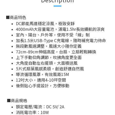
■
商品特色
DC節能馬達穩定涼風，極致安靜
4000mAh大容量電池，滿電1.5hr長效續航的涼爽
室內、陽台、戶外等，使用不受「線」制
加長1.5米USB-Type C充電線，隨時補充電力待命
無段數風速調整，風速大小隨你定義
72cm-89cm伸縮高度，台扇、立扇輕鬆轉換
上下手動仰角調節，吹拂角度更全面
大角度自動左右擺頭，大面積送風
5片式扇葉風感柔順，創造舒適自然風
導流循環風罩，有效風距15M
12吋大小，適用4-10坪空間
後側貼心手提設計，方便移動
■
商品規格
額定電壓/電流：DC 5V/ 2A
消耗電功率：10W