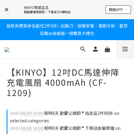
KINYO質感生活
新會員送$100購物金✨再享消費回饋無極限
開啟APP 享隱藏優惠
開館慶優惠開跑！下載享$50購物金
爸氣有禮賞🎁全館任2件9折✨刮鬍刀、按摩家電、電動牙刷、藍芽
新會員送$100購物金✨再享消費回饋無極限
耳機🎀給爸爸一個驚喜大禮包
炎熱夏日救星☀️秒凍扇登場💙半導體製冷 x 微米級冰霧，一秒開
凍，熱感歸零！
【KINYO】12吋DC馬達伸降
新會員送$100購物金✨再享消費回饋無極限
充電風扇 4000mAh (CF-
1209)
Until
08/08 16:00
限時8天 歡慶父親節🤵指定品2件88折 on
selected categories
Until
08/08 16:00
限時8天 歡慶父親節🤵下單送金屬鬧鐘 on