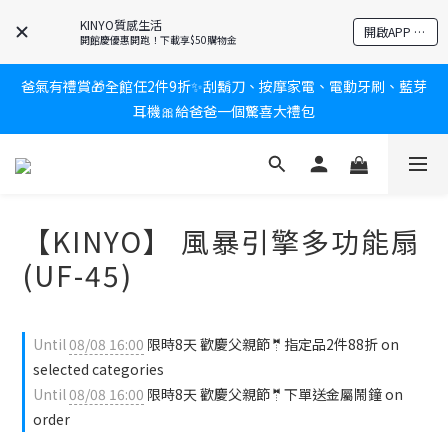
KINYO質感生活
新會員送$100購物金✨再享消費回饋無極限
開啟APP 享隱藏優惠
開館慶優惠開跑！下載享$50購物金
爸氣有禮賞🎁全館任2件9折✨刮鬍刀、按摩家電、電動牙刷、藍芽
新會員送$100購物金✨再享消費回饋無極限
耳機🎀給爸爸一個驚喜大禮包
炎熱夏日救星☀️秒凍扇登場💙半導體製冷 x 微米級冰霧，一秒開
凍，熱感歸零！
【KINYO】 風暴引擎多功能扇
新會員送$100購物金✨再享消費回饋無極限
(UF-45)
Until
08/08 16:00
限時8天 歡慶父親節🤵指定品2件88折 on
selected categories
Until
08/08 16:00
限時8天 歡慶父親節🤵下單送金屬鬧鐘 on
order