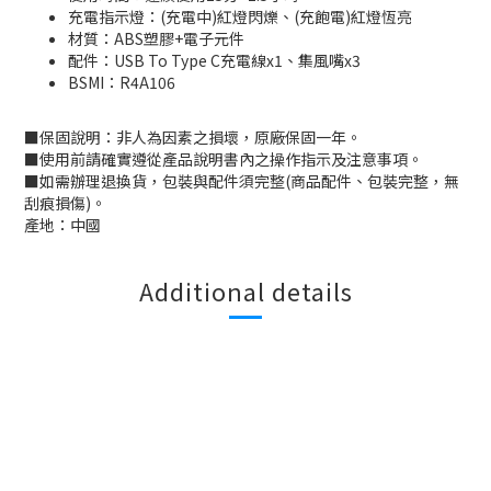
充電指示燈：(充電中)紅燈閃爍、(充飽電)紅燈恆亮
材質：ABS塑膠+電子元件
配件：USB To Type C充電線x1、集風嘴x3
BSMI：
R4A106
■保固說明：非人為因素之損壞，原廠保固一年。
■使用前請確實遵從產品說明書內之操作指示及注意事項。
■如需辦理退換貨，包裝與配件須完整(商品配件、包裝完整，無
刮痕損傷)。
產地：中國
Additional details