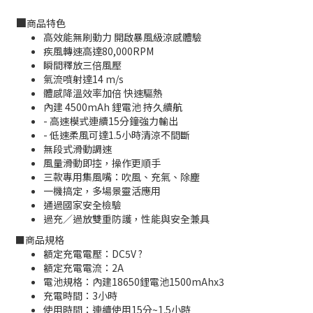
■
商品特色
高效能無刷動力 開啟暴風級涼感體驗
疾風轉速高達80,000RPM
瞬間釋放三倍風壓
氣流噴射達14 m/s
體感降溫效率加倍 快速驅熱
內建 4500mAh 鋰電池 持久續航
- 高速模式連續15分鐘強力輸出
- 低速柔風可達1.5小時清涼不間斷
無段式滑動調速
風量滑動即控，操作更順手
三款專用集風嘴：吹風、充氣、除塵
一機搞定，多場景靈活應用
通過國家安全檢驗
過充／過放雙重防護，性能與安全兼具
■商品規格
額定充電電壓：DC5V ?
額定充電電流：2A
電池規格：內建18650鋰電池1500mAhx3
充電時間：3小時
使用時間：連續使用15分~1.5小時