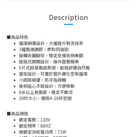
Description
■
商品特色
循環網罩設計，大幅提升對流效率
3檔風速調節，柔和到強勁
旋轉收闔腳架，穩定支撐收納美觀
旋鈕式開關設計，操作直覺簡單
5片式扇葉風感柔順，創造舒適自然風
窗型設計，可置於窗戶優化空氣循環
小間隙網罩，防手指誤觸
後側貼心手提設計，方便移動
6米以上長風距，穩定不斷流
20吋大小，適用4-10坪空間
■
商品規格
額定電壓：110V
額定頻率：60HZ
總額定消耗電功率：71W