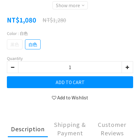
Show more
NT$1,080
NT$1,280
Color
: 白色
黑色
白色
Quantity
ADD TO CART
Add to Wishlist
Shipping &
Customer
Description
Payment
Reviews