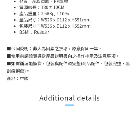
材質：ABS塑膠、PP塑膠
電源線長：180±10CM
產品重量：2.68Kg±10%
產品尺寸：W526ｘD112ｘH551mm
包裝尺寸：W536ｘD112ｘH552mm
BSMI：
R63037
■
保固說明：非人為因素之損壞，原廠保固一年。
■
使用前請確實遵從產品說明書內之操作指示及注意事項。
■
如需辦理退換貨，包裝與配件須完整
(
商品配件、包裝完整，無
刮痕損傷
)
。
產地：中國
Additional details