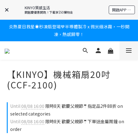
爸氣有禮賞🎁全館任2件9折✨刮鬍刀、按摩家電、電動牙刷、藍芽
KINYO質感生活
開啟APP 享隱藏優惠
耳機🎀給爸爸一個驚喜大禮包
開館慶優惠開跑！下載享$50購物金
炎熱夏日救星☀️秒凍扇登場💙半導體製冷 x 微米級冰霧，一秒開
新會員送$100購物金✨再享消費回饋無極限
凍，熱感歸零！
新會員送$100購物金✨再享消費回饋無極限
【KINYO】機械箱扇20吋
(CCF-2100)
Until
08/08 16:00
限時8天 歡慶父親節🤵指定品2件88折 on
selected categories
Until
08/08 16:00
限時8天 歡慶父親節🤵下單送金屬鬧鐘 on
order