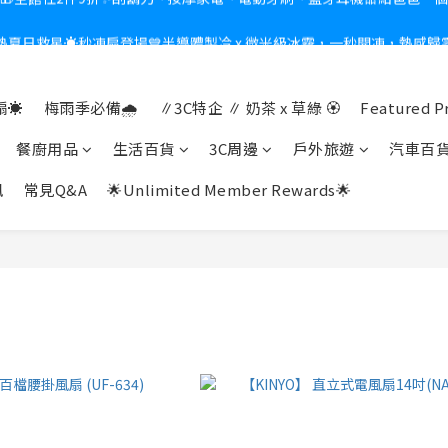
熱夏日救星☀️秒凍扇登場💙半導體製冷 x 微米級冰霧，一秒開凍，熱感歸
新會員送$100購物金✨再享消費回饋無極限
新會員送$100購物金✨再享消費回饋無極限
☀️
梅雨季必備🌧️
∥3C特企 ∥ 奶茶 x 草綠 🏵
Featured P
餐廚用品
生活百貨
3C周邊
戶外旅遊
汽車百
訊
常見Q&A
🌟Unlimited Member Rewards🌟