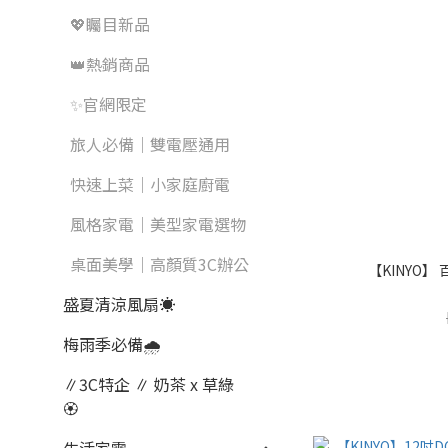
💖矚目新品
👑熱銷商品
✨官網限定
旅人必備｜雙電壓通用
快速上菜｜小家庭廚電
風格家電｜美型家電選物
桌面美學｜高顏質3C辦公
【KINYO】 
盛夏清涼風扇☀️
梅雨季必備🌧️
∥3C特企 ∥ 奶茶 x 草綠
🏵