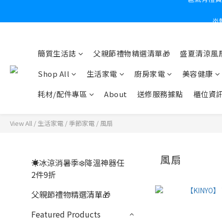
炎
簡質生活誌
父親節禮物精選清單🎁
盛夏清涼風扇
Shop All
生活家電
廚房家電
美容健康
耗材/配件專區
About
送修服務據點
櫃位資
View All
/
生活家電
/
季節家電
/
風扇
風扇
☀️冰涼消暑季❄️降溫神器任
2件9折
父親節禮物精選清單🎁
Featured Products