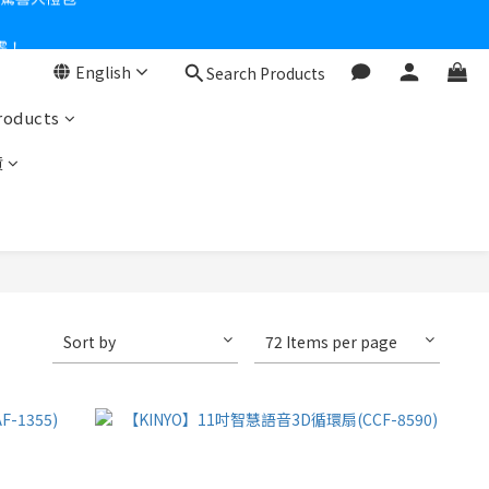
零！
English
Search Products
roducts
貨
Sort by
72 Items per page