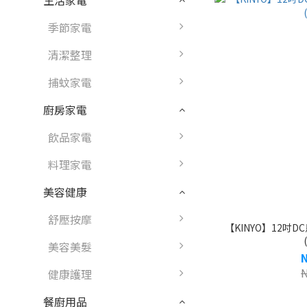
生活家電
季節家電
清潔整理
捕蚊家電
廚房家電
飲品家電
料理家電
美容健康
舒壓按摩
【KINYO】12吋D
美容美髮
健康護理
餐廚用品