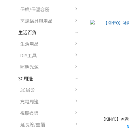
保鮮/保溫容器
烹調鍋具與用品
生活百貨
生活用品
DIY工具
照明光源
3C周邊
3C辦公
充電周邊
視聽娛樂
【KINYO】冰霧
延長線/壁插