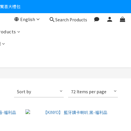
個驚喜大禮包
English
Search Products
零！
roducts
貨
Sort by
72 Items per page