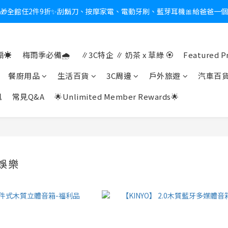
🎁全館任2件9折✨刮鬍刀、按摩家電、電動牙刷、藍芽耳機🎀給爸爸一
新會員送$100購物金✨再享消費回饋無極限
熱夏日救星☀️秒凍扇登場💙半導體製冷 x 微米級冰霧，一秒開凍，熱感歸
☀️
梅雨季必備🌧️
∥3C特企 ∥ 奶茶 x 草綠 🏵
Featured P
新會員送$100購物金✨再享消費回饋無極限
餐廚用品
生活百貨
3C周邊
戶外旅遊
汽車百
訊
常見Q&A
🌟Unlimited Member Rewards🌟
娛樂