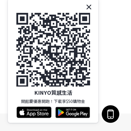
KINYO質感生活
開館慶優惠開跑！下載享$50購物金