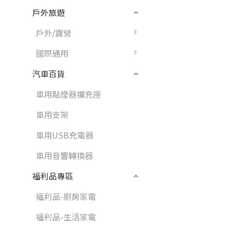
戶外旅遊
戶外/露營
國際通用
汽車百貨
車用點煙器擴充座
車用支架
車用USB充電器
車用音響轉換器
福利品專區
福利品-廚房家電
福利品-生活家電