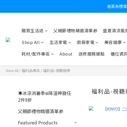
爸氣有禮賞
炎
簡質生活誌
父親節禮物精選清單🎁
盛夏清涼風扇
Shop All
生活家電
廚房家電
美容健康
耗材/配件專區
About
送修服務據點
櫃位資
View All
/
福利品專區
/
福利品-視聽娛樂
福利品-視聽
☀️冰涼消暑季❄️降溫神器任
2件9折
父親節禮物精選清單🎁
Featured Products