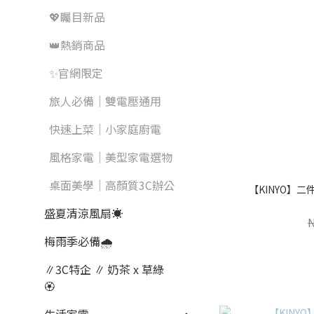
💖矚目新品
👑熱銷商品
✨官網限定
旅人必備｜雙電壓通用
快速上菜｜小家庭廚電
風格家電｜美型家電選物
桌面美學｜高顏質3C辦公
【KINYO】
盛夏清涼風扇☀️
梅雨季必備🌧️
∥3C特企 ∥ 奶茶 x 草綠
🏵