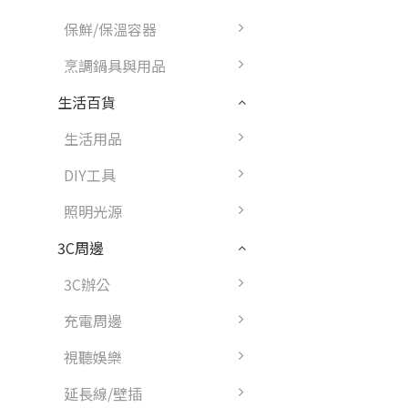
保鮮/保溫容器
烹調鍋具與用品
生活百貨
生活用品
DIY工具
照明光源
3C周邊
3C辦公
充電周邊
視聽娛樂
延長線/壁插