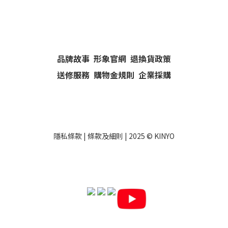
品牌故事
形象官網
退換貨政策
送修服務
購物金規則
企業採購
隱私條款
|
條款及細則
| 2025 ©
KINYO