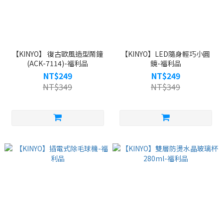
【KINYO】 復古歐風造型鬧鐘
【KINYO】LED隨身輕巧小圓
(ACK-7114)-福利品
鏡-福利品
NT$249
NT$249
NT$349
NT$349