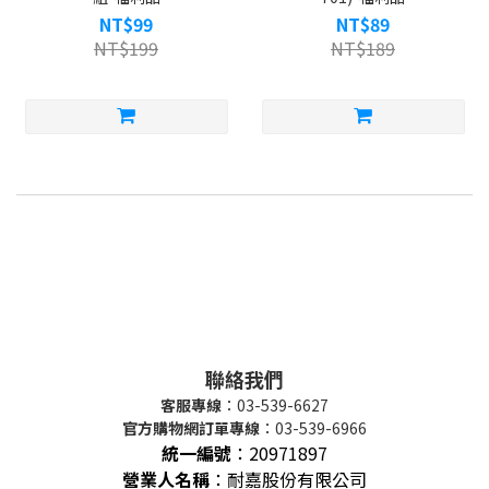
NT$99
NT$89
NT$199
NT$189
聯絡我們
客服專線
：03-539-6627
官方購物網訂單專線
：03-539-6966
統一編號
：
20971897
營業人名稱
：耐嘉股份有限公司