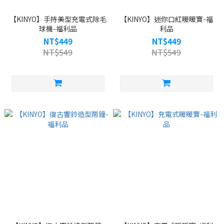
【KINYO】手持美型充電式除毛
【KINYO】迷你口紅暖暖寶-福
球機-福利品
利品
NT$449
NT$449
NT$549
NT$549