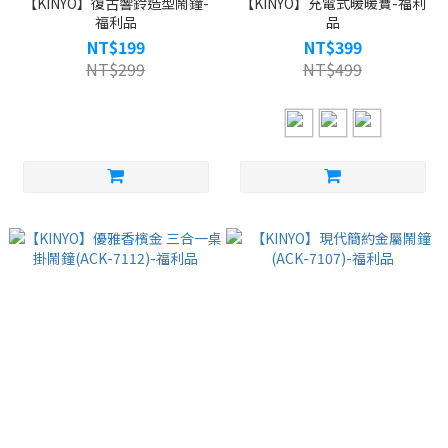
【KINYO】復古響鈴造型鬧鐘-
【KINYO】充電式暖暖寶-福利
福利品
品
NT$199
NT$399
NT$299
NT$499