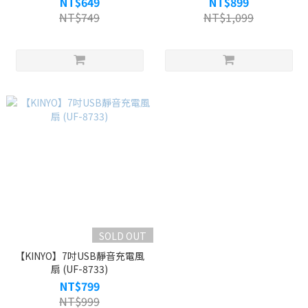
NT$649
NT$899
NT$749
NT$1,099
SOLD OUT
【KINYO】7吋USB靜音充電風
扇 (UF-8733)
NT$799
NT$999