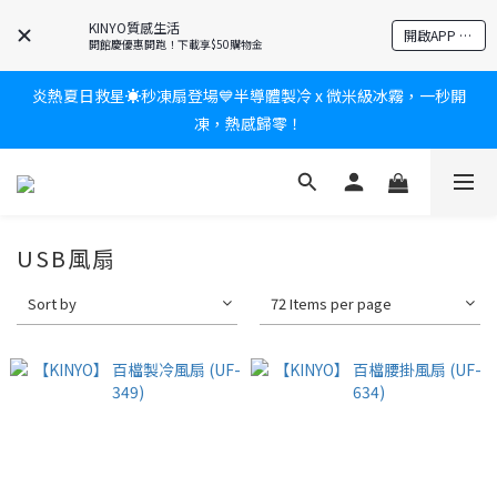
爸氣有禮賞🎁全館任2件9折✨刮鬍刀、按摩家電、電動牙刷、藍芽
KINYO質感生活
開啟APP 享隱藏優惠
耳機🎀給爸爸一個驚喜大禮包
開館慶優惠開跑！下載享$50購物金
炎熱夏日救星☀️秒凍扇登場💙半導體製冷 x 微米級冰霧，一秒開
新會員送$100購物金✨再享消費回饋無極限
凍，熱感歸零！
新會員送$100購物金✨再享消費回饋無極限
USB風扇
Sort by
72 Items per page