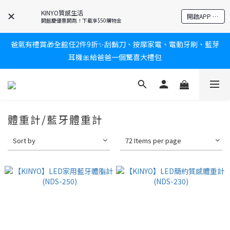
新會員送$100購物金✨再享消費回饋無極限
KINYO質感生活
開啟APP 享隱藏優惠
開館慶優惠開跑！下載享$50購物金
爸氣有禮賞🎁全館任2件9折✨刮鬍刀、按摩家電、電動牙刷、藍芽
新會員送$100購物金✨再享消費回饋無極限
耳機🎀給爸爸一個驚喜大禮包
炎熱夏日救星☀️秒凍扇登場💙半導體製冷 x 微米級冰霧，一秒開
凍，熱感歸零！
體重計/藍牙體重計
新會員送$100購物金✨再享消費回饋無極限
Sort by
72 Items per page