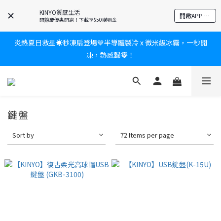
爸氣有禮賞🎁全館任2件9折✨刮鬍刀、按摩家電、電動牙刷、藍芽
KINYO質感生活
開啟APP 享隱藏優惠
耳機🎀給爸爸一個驚喜大禮包
開館慶優惠開跑！下載享$50購物金
炎熱夏日救星☀️秒凍扇登場💙半導體製冷 x 微米級冰霧，一秒開
新會員送$100購物金✨再享消費回饋無極限
凍，熱感歸零！
新會員送$100購物金✨再享消費回饋無極限
鍵盤
Sort by
72 Items per page