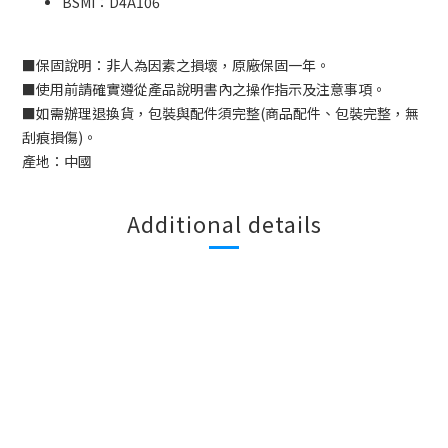
BSMI：D
4A106
■
保固說明：非人為因素之損壞，原廠保固一年。
■
使用前請確實遵從產品說明書內之操作指示及注意事項。
■
如需辦理退換貨，包裝與配件須完整
(
商品配件、包裝完整，無
刮痕損傷
)
。
產地：中國
Additional details