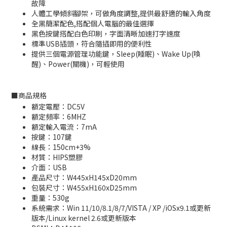
故障
人體工學傾斜腳架，可做角度調整,提供最舒適的輸入角度
全黑簡潔配色,搭配個人電腦的最佳選擇
黑色按鍵搭配白色印刷，字面清晰加速打字速度
標準USB插頭，符合隨插即用的便利性
提供三個電源管理功能鍵，Sleep(睡眠)、Wake Up(喚
醒)、Power(關機)，可輕使用
■
商品規格
額定電壓：DC5V
額定頻率：6MHZ
額定輸入電流：7mA
按鍵：107鍵
線長：150cm+3%
材質：HIPS塑膠
介面：USB
產品尺寸：W445xH145xD20mm
包裝尺寸：W455xH160xD25mm
重量：530g
系統需求：Win 11/10/8.1/8/7/VISTA / XP /iOSx9.1或更新
版本/Linux kernel 2.6或更新版本