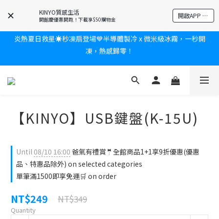
耳機🎀給爸爸一個驚喜大禮包
KINYO質感生活
開啟APP 享隱藏優惠
開館慶優惠開跑！下載享$50購物金
炎熱夏日救星☀️秒凍扇登場💙半導體製冷 x 微米級冰霧，一秒開
凍，熱感歸零！
新會員送$100購物金✨再享消費回饋無極限
新會員送$100購物金✨再享消費回饋無極限
【KINYO】USB鍵盤(K-15U)
Until
08/10 16:00
爸氣有禮賞🤵全館商品1+1享9折優惠(優惠
品、特惠品除外) on selected categories
單筆滿1500即享免運🛒 on order
NT$249
NT$349
Quantity