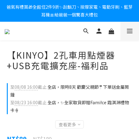
爸氣有禮賞🎁全館任2件9折✨刮鬍刀、按摩家電、電動牙刷、藍芽
新會員送$100購物金✨再享消費回饋無極限
耳機🎀給爸爸一個驚喜大禮包
炎熱夏日救星☀️秒凍扇登場💙半導體製冷 x 微米級冰霧，一秒開
凍，熱感歸零！
【KINYO】2孔車用點煙器
新會員送$100購物金✨再享消費回饋無極限
+USB充電擴充座-福利品
至
08/08 16:00
截止
全店，限時8天 歡慶父親節🤵下單送金屬鬧
鐘
至
08/23 16:00
截止
全店，✨全家取貨即贈Fami!ce 霜淇淋禮物
卡🍦
查看更多
NT$89
NT$189