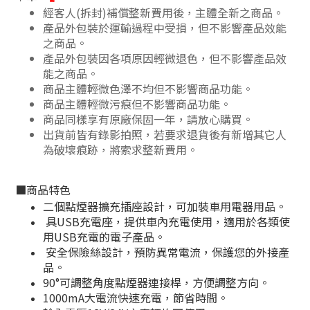
經客人(拆封)補償整新費用後，主體全新之商品。
產品外包裝於運輸過程中受損，但不影響產品效能
之商品
。
產品外包裝因各項原因輕微退色，但不影響產品效
能之商品
。
商品主體輕微色澤不均但不影響商品功能
。
商品主體輕微污痕但不影響商品功能
。
商品同樣享有原廠保固一年，請放心購買。
出貨前皆有錄影拍照，若要求退貨後有新增其它人
為破壞痕跡，將索求整新費用。
■
商品特色
二個點煙器擴充插座設計，可加裝車用電器用品。
具USB充電座，提供車內充電使用，適用於各類使
用USB充電的電子產品。
安全保險絲設計，預防異常電流，保護您的外接產
品。
90°可調整角度點煙器連接桿，方便調整方向。
1000mA大電流快速充電，節省時間。