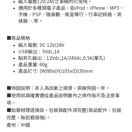
輸入電壓12V/24V之車輛均可使用。
適用於多種類電子產品，如iPod、iPhone、MP3、
手機、PSP、隨身聽、衛星導行、行車記錄器、測
速器….等。
■
商品規格
輸入電壓: DC 12V/24V
USB輸出：5Vdc,1A
點菸孔輸出：12Vdc,1A/24Vdc,0.5A(單孔)
產品重量: 60g
產品尺寸: (W)80x(H)103x(D)30mm
■
保固說明：非人為因素之損壞，原廠保固一年。
■
使用前請確實遵從產品說明書內之操作指示及注意事
項。
■
如需辦理退換貨，包裝與配件須完整
(
商品配件、包裝
完整，無刮痕損傷
)
。
產地：中國