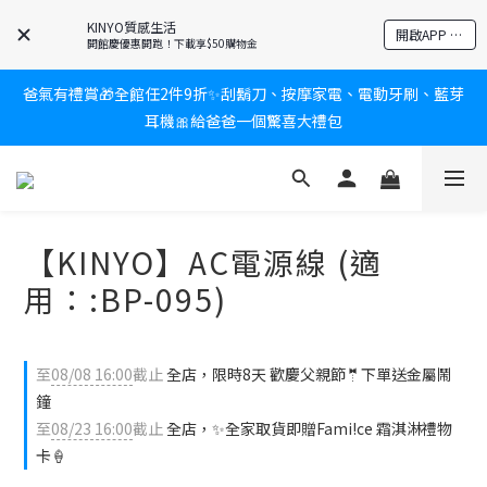
KINYO質感生活
新會員送$100購物金✨再享消費回饋無極限
開啟APP 享隱藏優惠
開館慶優惠開跑！下載享$50購物金
爸氣有禮賞🎁全館任2件9折✨刮鬍刀、按摩家電、電動牙刷、藍芽
新會員送$100購物金✨再享消費回饋無極限
耳機🎀給爸爸一個驚喜大禮包
炎熱夏日救星☀️秒凍扇登場💙半導體製冷 x 微米級冰霧，一秒開
凍，熱感歸零！
【KINYO】AC電源線 (適
新會員送$100購物金✨再享消費回饋無極限
用：:BP-095)
至
08/08 16:00
截止
全店，限時8天 歡慶父親節🤵下單送金屬鬧
鐘
至
08/23 16:00
截止
全店，✨全家取貨即贈Fami!ce 霜淇淋禮物
卡🍦