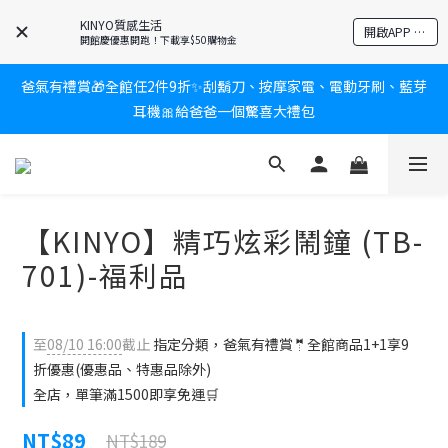
KINYO質感生活
新會員送$100購物金✨再享消費回饋無極限
開啟APP 享隱藏優惠
開館慶優惠開跑！下載享$50購物金
爸氣有禮賞🎁全館任2件9折✨刮鬍刀、按摩家電、電動牙刷、藍芽
新會員送$100購物金✨再享消費回饋無極限
耳機🎀給爸爸一個驚喜大禮包
炎熱夏日救星☀️秒凍扇登場💙半導體製冷 x 微米級冰霧，一秒開
凍，熱感歸零！
【KINYO】精巧炫彩鬧鐘 (TB-
新會員送$100購物金✨再享消費回饋無極限
701)-福利品
至
08/10 16:00
截止
指定分類，爸氣有禮賞🤵全館商品1+1享9
折優惠(優惠品、特惠品除外)
全店，單筆滿1500即享免運🛒
NT$89
NT$189