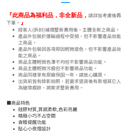
請詳加考慮後再
『此商品為福利品，非全新品，
下單。
』
經客人(拆封)補償整新費用後，主體全新之商品。
產品外包裝於運輸過程中受損，但不影響產品效能
之商品
。
產品外包裝因各項原因輕微退色，但不影響產品效
能之商品
。
商品主體輕微色澤不均但不影響商品功能
。
商品主體輕微污痕但不影響商品功能
。
商品同樣享有原廠保固一年，請放心購買。
出貨前皆有錄影拍照，若要求退貨後有新增其它人
為破壞痕跡，將索求整新費用。
■
商品特色
硅膠材質,質感柔軟,色彩亮麗
精緻小巧不占空間
貪睡提醒功能
貼心小夜燈設計