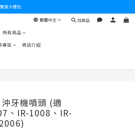
個驚喜大禮包
繁體中文
找商品
零！
所有商品
件專區
商店介紹
】沖牙機噴頭 (適
07、IR-1008、IR-
2006)