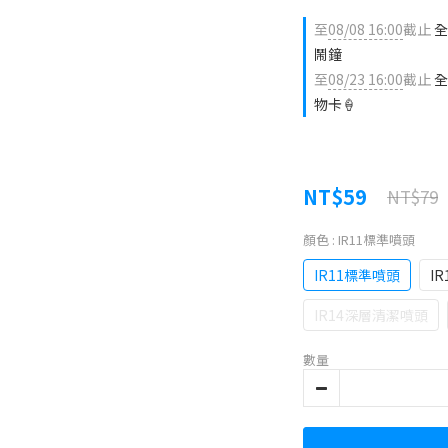
至
08/08 16:00
截止
全
鬧鐘
至
08/23 16:00
截止
全
物卡🍦
NT$59
NT$79
顏色
: IR11標準噴頭
IR11標準噴頭
I
IR14深層清潔噴頭
數量