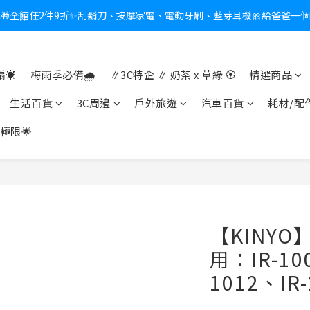
🎁全館任2件9折✨刮鬍刀、按摩家電、電動牙刷、藍芽耳機🎀給爸爸一
新會員送$100購物金✨再享消費回饋無極限
熱夏日救星☀️秒凍扇登場💙半導體製冷 x 微米級冰霧，一秒開凍，熱感歸
☀️
梅雨季必備🌧️
∥3C特企 ∥ 奶茶 x 草綠 🏵
精選商品
新會員送$100購物金✨再享消費回饋無極限
生活百貨
3C周邊
戶外旅遊
汽車百貨
耗材/配
極限🌟
【KINYO
用：IR-10
1012、IR-