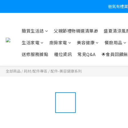
爸氣有禮賞
炎
簡質生活誌
父親節禮物精選清單🎁
盛夏清涼風扇
生活家電
廚房家電
美容健康
餐廚用品
送修服務據點
櫃位資訊
常見Q&A
🌟會員回饋無
全部商品
/
耗材/配件專區
/
配件-美容健康系列