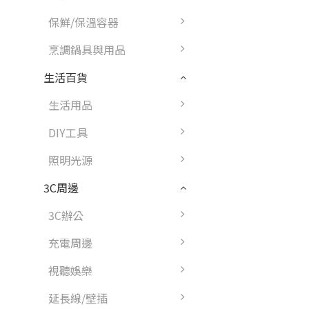
保鮮/保溫容器
烹調鍋具與用品
生活百貨
生活用品
DIY工具
照明光源
3C周邊
3C辦公
充電周邊
視聽娛樂
延長線/壁插