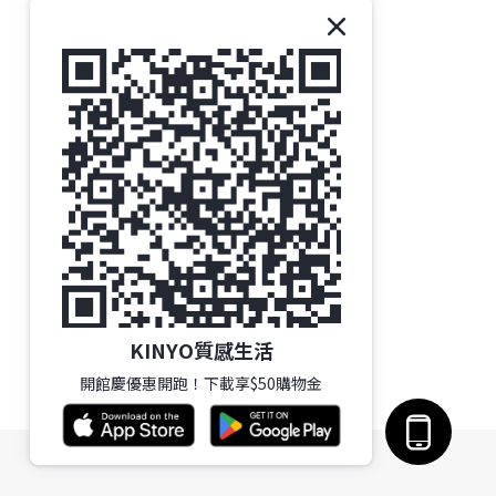
KINYO質感生活
開館慶優惠開跑！下載享$50購物金