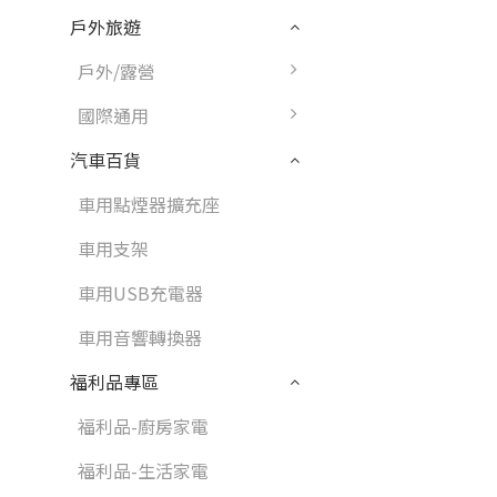
戶外旅遊
戶外/露營
國際通用
汽車百貨
車用點煙器擴充座
車用支架
車用USB充電器
車用音響轉換器
福利品專區
福利品-廚房家電
福利品-生活家電