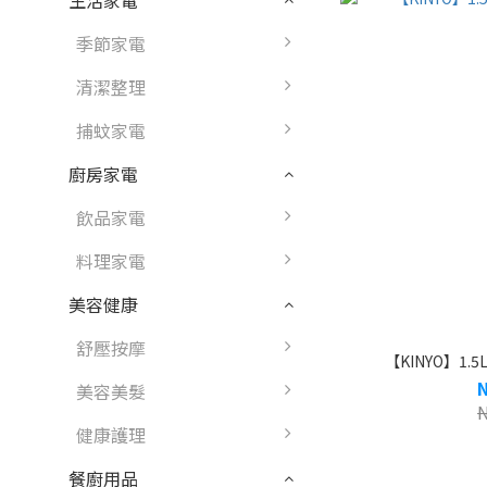
生活家電
季節家電
清潔整理
捕蚊家電
廚房家電
飲品家電
料理家電
美容健康
舒壓按摩
【KINYO】1.5
美容美髮
健康護理
餐廚用品