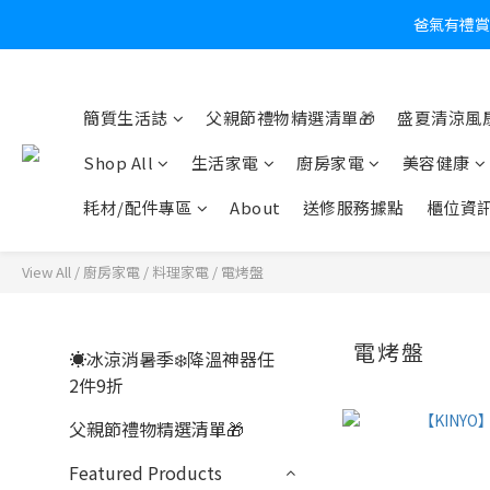
爸氣有禮賞
炎
簡質生活誌
父親節禮物精選清單🎁
盛夏清涼風扇
Shop All
生活家電
廚房家電
美容健康
耗材/配件專區
About
送修服務據點
櫃位資
View All
/
廚房家電
/
料理家電
/
電烤盤
電烤盤
☀️冰涼消暑季❄️降溫神器任
2件9折
父親節禮物精選清單🎁
Featured Products