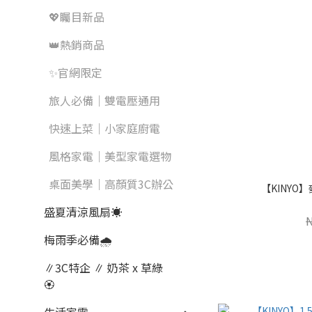
💖矚目新品
👑熱銷商品
✨官網限定
旅人必備｜雙電壓通用
快速上菜｜小家庭廚電
風格家電｜美型家電選物
桌面美學｜高顏質3C辦公
【KINYO】
盛夏清涼風扇☀️
梅雨季必備🌧️
∥3C特企 ∥ 奶茶 x 草綠
🏵