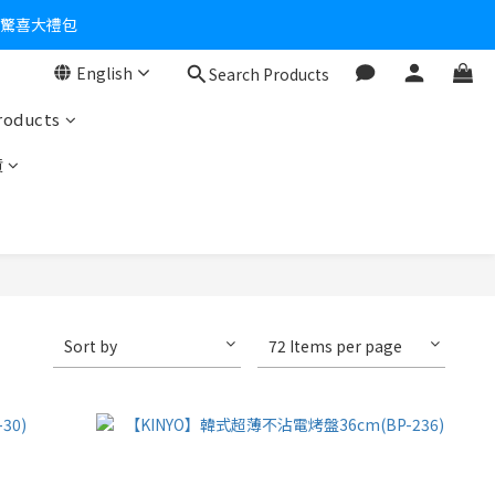
個驚喜大禮包
English
Search Products
零！
roducts
貨
Sort by
72 Items per page