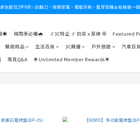
🎁全館任2件9折✨刮鬍刀、按摩家電、電動牙刷、藍芽耳機🎀給爸爸一
新會員送$100購物金✨再享消費回饋無極限
熱夏日救星☀️秒凍扇登場💙半導體製冷 x 微米級冰霧，一秒開凍，熱感歸
☀️
梅雨季必備🌧️
∥3C特企 ∥ 奶茶 x 草綠 🏵
Featured P
新會員送$100購物金✨再享消費回饋無極限
餐廚用品
生活百貨
3C周邊
戶外旅遊
汽車百
訊
常見Q&A
🌟Unlimited Member Rewards🌟