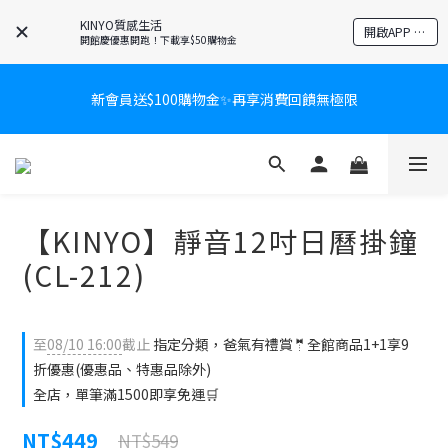
KINYO質感生活
開啟APP 享隱藏優惠
開館慶優惠開跑！下載享$50購物金
新會員送$100購物金✨再享消費回饋無極限
新會員送$100購物金✨再享消費回饋無極限
爸氣有禮賞🎁全館任2件9折✨刮鬍刀、按摩家電、電動牙刷、藍芽
耳機🎀給爸爸一個驚喜大禮包
炎熱夏日救星☀️秒凍扇登場💙半導體製冷 x 微米級冰霧，一秒開
【KINYO】靜音12吋日曆掛鐘
凍，熱感歸零！
(CL-212)
新會員送$100購物金✨再享消費回饋無極限
至
08/10 16:00
截止
指定分類，爸氣有禮賞🤵全館商品1+1享9
折優惠(優惠品、特惠品除外)
全店，單筆滿1500即享免運🛒
NT$449
NT$549