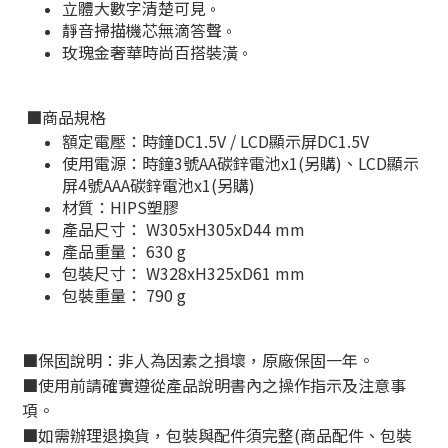
立體大數字清楚可見
。
靜音掃描機芯無滴答聲
。
玫瑰金奢華時尚百搭裝潢
。
■
商品規格
額定電壓：時鐘DC1.5V / LCD顯示屏DC1.5V
使用電源：時鐘3號AA碳鋅電池x1(另購)、LCD顯示
屏4號AAA碳鋅電池x1(另購)
材質：HIPS塑膠
產品尺寸： W305xH305xD44 mm
產品重量： 630 g
包裝尺寸： W328xH325xD61 mm
包裝重量： 790 g
■
保固說明：非人為因素之損壞，原廠保固一年。
■
使用前請確實遵從產品說明書內之操作指示及注意事
項。
■
如需辦理退換貨，包裝與配件須完整
(
商品配件、包裝