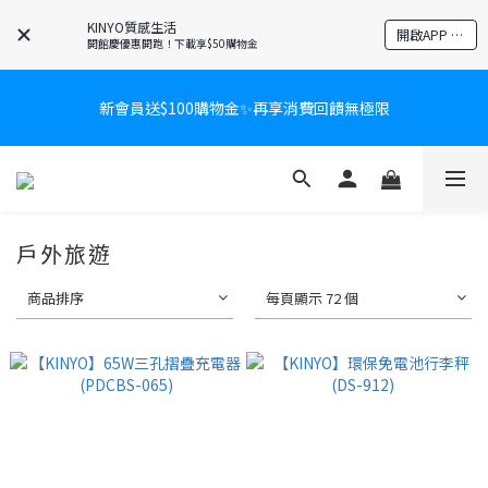
KINYO質感生活
開啟APP 享隱藏優惠
開館慶優惠開跑！下載享$50購物金
新會員送$100購物金✨再享消費回饋無極限
新會員送$100購物金✨再享消費回饋無極限
爸氣有禮賞🎁全館任2件9折✨刮鬍刀、按摩家電、電動牙刷、藍芽
耳機🎀給爸爸一個驚喜大禮包
炎熱夏日救星☀️秒凍扇登場💙半導體製冷 x 微米級冰霧，一秒開
戶外旅遊
凍，熱感歸零！
商品排序
每頁顯示 72 個
新會員送$100購物金✨再享消費回饋無極限