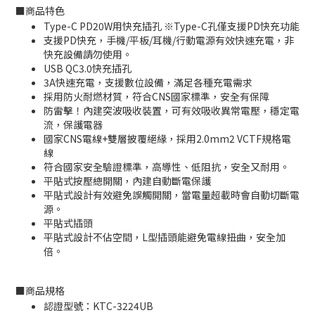
■
商品特色
Type-C PD20W用快充插孔 ※Type-C孔僅支援PD快充功能
支援PD快充，手機/平板/耳機/行動電源有效快速充電，非
快充設備請勿使用。
USB QC3.0快充插孔
3A快速充電，支援數位設備，滿足各種充電需求
採用防火耐燃材質，符合CNS國家標準，安全有保障
防雷擊！內建突波吸收裝置，可有效吸收異常電壓，穩定電
流，保護電器
國家CNS電線+雙層披覆絕緣，採用2.0mm2 VCTF規格電
線
符合國家安全驗證標準，高導性、低阻抗，安全又耐用。
平貼式按壓總開關，內建自動斷電保護
平貼式設計有效避免誤觸開關，當電量超載時會自動切斷電
源。
平貼式插頭
平貼式設計不佔空間，L型插頭能避免電線扭曲，安全加
倍。
■
商品規格
認證型號：KTC-3224UB