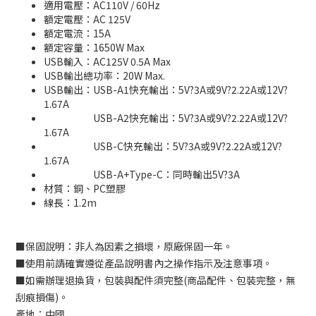
適用電壓：AC110V / 60Hz
額定電壓：AC 125V
額定電流：15A
額定容量：1650W Max
USB輸入：AC125V 0.5A Max
USB輸出總功率：20W Max.
USB輸出：USB-A1快充輸出：5V?3A或9V?2.22A或12V?
1.67A
USB-A2快充輸出：5V?3A或9V?2.22A或12V?
1.67A
USB-C快充輸出：5V?3A或9V?2.22A或12V?
1.67A
USB-A+Type-C：同時輸出5V?3A
材質：銅、PC塑膠
線長：1.2m
■
保固說明：非人為因素之損壞，原廠保固一年。
■
使用前請確實遵從產品說明書內之操作指示及注意事項。
■
如需辦理退換貨，包裝與配件須完整
(
商品配件、包裝完整，無
刮痕損傷
)
。
產地：中國