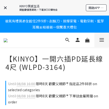
KINYO質感生活
新會員送$100購物金✨再享消費回饋無極限
開啟APP 享隱藏優惠
開館慶優惠開跑！下載享$50購物金
爸氣有禮賞🎁全館任2件9折✨刮鬍刀、按摩家電、電動牙刷、藍芽
新會員送$100購物金✨再享消費回饋無極限
耳機🎀給爸爸一個驚喜大禮包
炎熱夏日救星☀️秒凍扇登場💙半導體製冷 x 微米級冰霧，一秒開
凍，熱感歸零！
【KINYO】一開六插PD延長線
新會員送$100購物金✨再享消費回饋無極限
4尺 (WLPD-3164)
Until
08/08 16:00
限時8天 歡慶父親節🤵指定品2件88折 on
selected categories
Until
08/08 16:00
限時8天 歡慶父親節🤵下單送金屬鬧鐘 on
order