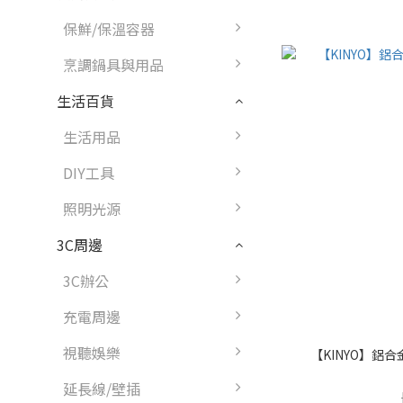
保鮮/保溫容器
烹調鍋具與用品
生活百貨
生活用品
DIY工具
照明光源
3C周邊
3C辦公
充電周邊
視聽娛樂
【KINYO】鋁合金
延長線/壁插