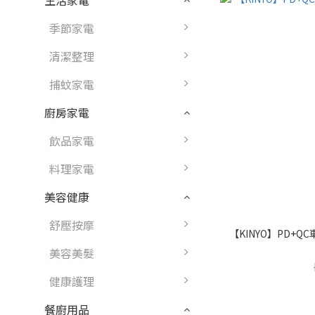
生活家電
季節家電
清潔整理
捕蚊家電
廚房家電
飲品家電
料理家電
美容健康
舒壓按摩
【KINYO】PD+QC車
美容美髮
健康護理
餐廚用品