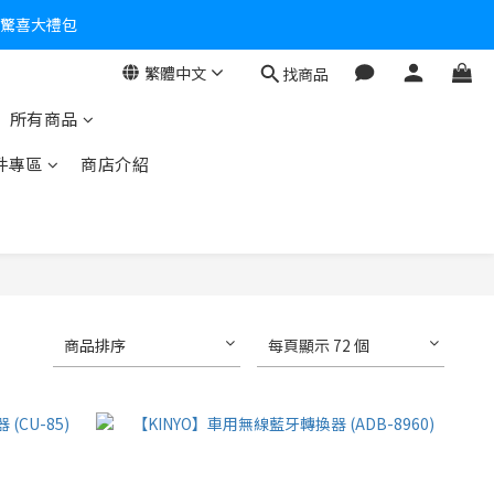
個驚喜大禮包
繁體中文
找商品
零！
所有商品
件專區
商店介紹
商品排序
每頁顯示 72 個