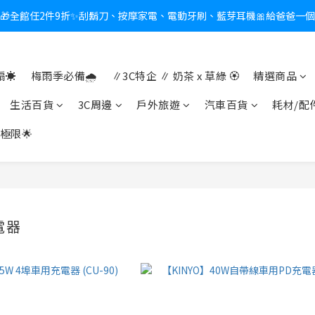
🎁全館任2件9折✨刮鬍刀、按摩家電、電動牙刷、藍芽耳機🎀給爸爸一
新會員送$100購物金✨再享消費回饋無極限
熱夏日救星☀️秒凍扇登場💙半導體製冷 x 微米級冰霧，一秒開凍，熱感歸
☀️
梅雨季必備🌧️
∥3C特企 ∥ 奶茶 x 草綠 🏵
精選商品
新會員送$100購物金✨再享消費回饋無極限
生活百貨
3C周邊
戶外旅遊
汽車百貨
耗材/配
極限🌟
電器