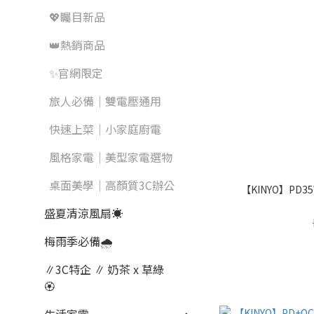
💖矚目新品
👑熱銷商品
✨官網限定
旅人必備｜雙電壓通用
快速上菜｜小家庭廚電
風格家電｜美型家電選物
桌面美學｜高顏質3C辦公
【KINYO】PD35
盛夏清涼風扇☀️
梅雨季必備🌧️
∥3C特企 ∥ 奶茶 x 草綠
🏵