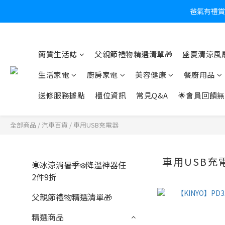
爸氣有禮賞
炎
簡質生活誌
父親節禮物精選清單🎁
盛夏清涼風扇
生活家電
廚房家電
美容健康
餐廚用品
送修服務據點
櫃位資訊
常見Q&A
🌟會員回饋無
全部商品
/
汽車百貨
/
車用USB充電器
車用USB充
☀️冰涼消暑季❄️降溫神器任
2件9折
父親節禮物精選清單🎁
精選商品