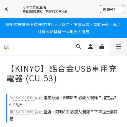
KINYO質感生活
新會員送$100購物金✨再享消費回饋無極限
開啟APP 享隱藏優惠
開館慶優惠開跑！下載享$50購物金
爸氣有禮賞🎁全館任2件9折✨刮鬍刀、按摩家電、電動牙刷、藍芽
新會員送$100購物金✨再享消費回饋無極限
耳機🎀給爸爸一個驚喜大禮包
炎熱夏日救星☀️秒凍扇登場💙半導體製冷 x 微米級冰霧，一秒開
凍，熱感歸零！
【KINYO】鋁合金USB車用充
新會員送$100購物金✨再享消費回饋無極限
電器 (CU-53)
至
08/08 16:00
截止
指定分類，限時8天 歡慶父親節🤵指定品2
件88折
至
08/08 16:00
截止
全店，限時8天 歡慶父親節🤵下單送金屬鬧
鐘