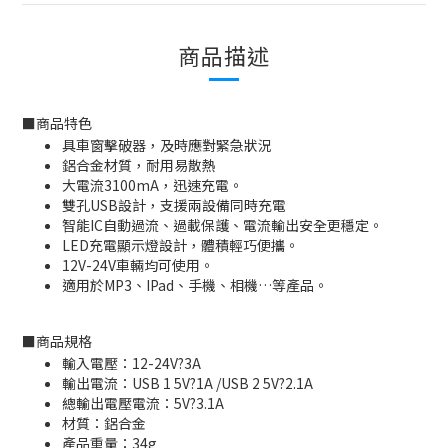
商品描述
■
商品特色
具車窗擊破器，及時應對緊急狀況
鋁合金材質，耐用易散熱
大電流3100mA，迅速充電。
雙孔USB設計，支援兩設備同時充電
智能IC自動過流、過載保護、電流輸出安全更穩定。
LED充電顯示燈設計，體積輕巧便攜。
12V-24V車輛均可使用。
適用於MP3、IPad、手機、相機…等產品。
■
商品規格
輸入電壓：12-24V?3A
輸出電流：USB 1 5V?1A /USB 2 5V?2.1A
總輸出電壓電流：5V?3.1A
材質：鋁合金
產品重量：34g