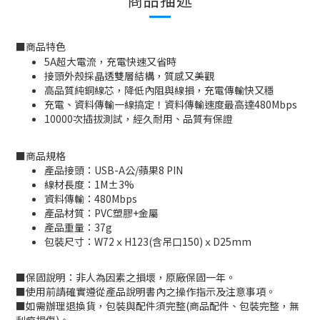
■
商品特色
5A超大電流，充電快速又省時
接頭外殼採晶透雙層結構，質感又美觀
高品質純銅線芯，降低內阻與線損，充電傳輸快又穩
充電、資料傳輸一線搞定！資料傳輸速度最高達480Mbps
10000次插拔測試，經久耐用、品質有保證
■
商品規格
產品接頭：USB-A公/蘋果8 PIN
線材長度：1M±3%
資料傳輸：480Mbps
產品材質：PVC塑膠+金屬
產品重量：37g
包裝尺寸：W72ｘH123(含吊口150)ｘD25mm
■
保固說明：非人為因素之損壞，原廠保固一年。
■
使用前請確實遵從產品說明書內之操作指示及注意事項。
■
如需辦理退換貨，包裝與配件須完整
(
商品配件、包裝完整，無