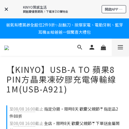
KINYO質感生活
新會員送$100購物金✨再享消費回饋無極限
開啟APP 享隱藏優惠
開館慶優惠開跑！下載享$50購物金
爸氣有禮賞🎁全館任2件9折✨刮鬍刀、按摩家電、電動牙刷、藍芽
新會員送$100購物金✨再享消費回饋無極限
耳機🎀給爸爸一個驚喜大禮包
炎熱夏日救星☀️秒凍扇登場💙半導體製冷 x 微米級冰霧，一秒開
凍，熱感歸零！
【KINYO】USB-A TO 蘋果8
新會員送$100購物金✨再享消費回饋無極限
PIN方晶果凍矽膠充電傳輸線
1M(USB-A921)
至
08/08 16:00
截止
指定分類，限時8天 歡慶父親節🤵指定品2
件88折
至
08/08 16:00
截止
全店，限時8天 歡慶父親節🤵下單送金屬鬧