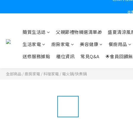
炎
簡質生活誌
父親節禮物精選清單🎁
盛夏清涼風扇
生活家電
廚房家電
美容健康
餐廚用品
送修服務據點
櫃位資訊
常見Q&A
🌟會員回饋無
全部商品
/
廚房家電
/
料理家電
/
電火鍋/快煮鍋