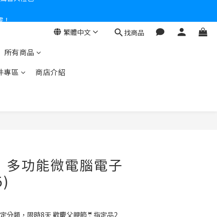
零！
繁體中文
找商品
所有商品
件專區
商店介紹
O】 多功能微電腦電子
5)
定分類，限時8天 歡慶父親節🤵指定品2