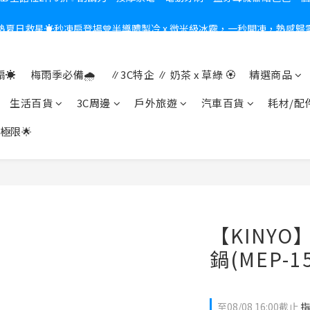
熱夏日救星☀️秒凍扇登場💙半導體製冷 x 微米級冰霧，一秒開凍，熱感歸
新會員送$100購物金✨再享消費回饋無極限
新會員送$100購物金✨再享消費回饋無極限
☀️
梅雨季必備🌧️
∥3C特企 ∥ 奶茶 x 草綠 🏵
精選商品
生活百貨
3C周邊
戶外旅遊
汽車百貨
耗材/配
極限🌟
【KINY
鍋(MEP-1
至
08/08 16:00
截止
指