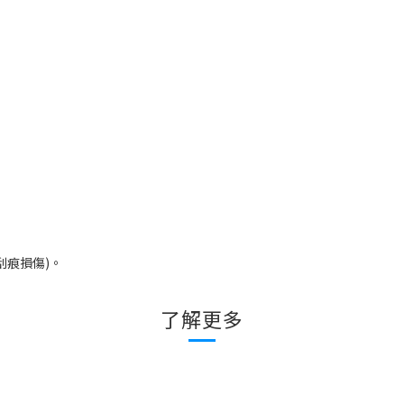
刮痕損傷
)
。
了解更多