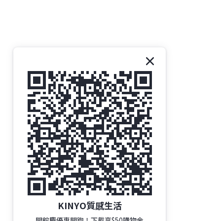
KINYO質感生活
開館慶優惠開跑！下載享$50購物金