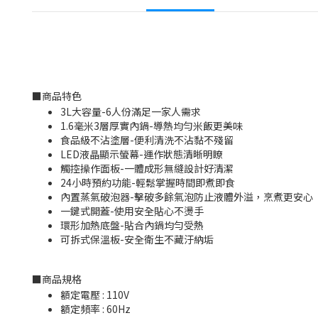
■
商品特色
3L大容量-6人份滿足一家人需求
1.6毫米3層厚實內鍋-導熱均勻米飯更美味
食品級不沾塗層-便利清洗不沾黏不殘留
LED液晶顯示螢幕-運作狀態清晰明瞭
觸控操作面板-一體成形無縫設計好清潔
24小時預約功能-輕鬆掌握時間即煮即食
內置蒸氣破泡器-擊破多餘氣泡防止液體外溢，烹煮更安心
一鍵式開蓋-使用安全貼心不燙手
環形加熱底盤-貼合內鍋均勻受熱
可拆式保溫板-安全衛生不藏汙納垢
■
商品規格
額定電壓 : 110V
額定頻率 : 60Hz