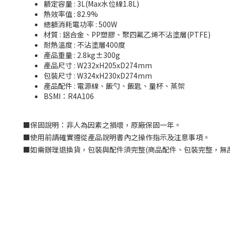
額定容量 : 3L(Max水位線1.8L)
熱效率值 : 82.9%
總額消耗電功率 : 500W
材質 : 鋁合金、PP塑膠、聚四氟乙烯不沾塗層(PTFE)
耐熱溫度 : 不沾塗層400度
產品重量 : 2.8kg±300g
產品尺寸 : W232xH205xD274mm
包裝尺寸 : W324xH230xD274mm
產品配件 : 電源線、飯勺、飯匙、量杯、蒸架
BSMI：R4A106
■
保固說明：非人為因素之損壞，原廠保固一年。
■
使用前請確實遵從產品說明書內之操作指示及注意事項。
■
如需辦理退換貨，包裝與配件須完整
(
商品配件、包裝完整，無