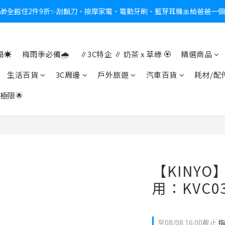
🎁全館任2件9折✨刮鬍刀、按摩家電、電動牙刷、藍芽耳機🎀給爸爸一
新會員送$100購物金✨再享消費回饋無極限
熱夏日救星☀️秒凍扇登場💙半導體製冷 x 微米級冰霧，一秒開凍，熱感歸
☀️
梅雨季必備🌧️
∥3C特企 ∥ 奶茶 x 草綠 🏵
精選商品
新會員送$100購物金✨再享消費回饋無極限
生活百貨
3C周邊
戶外旅遊
汽車百貨
耗材/配
極限🌟
【KINYO
用：KVC03
至
08/08 16:00
截止
指