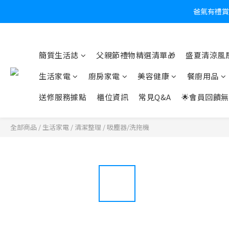
爸氣有禮賞
炎
簡質生活誌
父親節禮物精選清單🎁
盛夏清涼風扇
生活家電
廚房家電
美容健康
餐廚用品
送修服務據點
櫃位資訊
常見Q&A
🌟會員回饋無
全部商品
/
生活家電
/
清潔整理
/
吸塵器/洗拖機