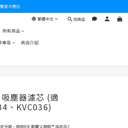
個驚喜大禮包
繁體中文
找商品
零！
所有商品
件專區
商店介紹
】吸塵器濾芯 (適
4、KVC036)
定分類，限時8天 歡慶父親節🤵指定品2