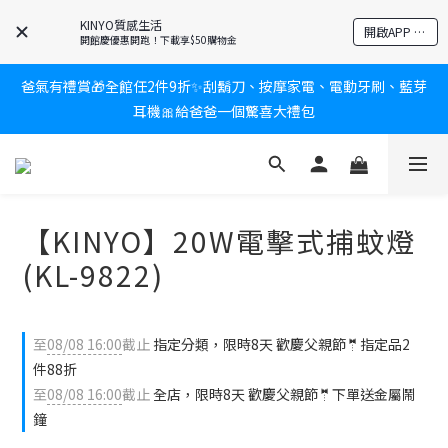
KINYO質感生活
新會員送$100購物金✨再享消費回饋無極限
開啟APP 享隱藏優惠
開館慶優惠開跑！下載享$50購物金
爸氣有禮賞🎁全館任2件9折✨刮鬍刀、按摩家電、電動牙刷、藍芽
新會員送$100購物金✨再享消費回饋無極限
耳機🎀給爸爸一個驚喜大禮包
炎熱夏日救星☀️秒凍扇登場💙半導體製冷 x 微米級冰霧，一秒開
凍，熱感歸零！
【KINYO】20W電擊式捕蚊燈
新會員送$100購物金✨再享消費回饋無極限
(KL-9822)
至
08/08 16:00
截止
指定分類，限時8天 歡慶父親節🤵指定品2
件88折
至
08/08 16:00
截止
全店，限時8天 歡慶父親節🤵下單送金屬鬧
鐘