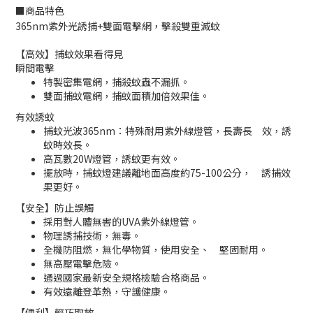
■
商品特色
365nm紫外光誘捕+雙面電擊網，擊殺雙重滅蚊
【高效】捕蚊效果看得見
瞬間電擊
特製密集電網，捕殺蚊蟲不漏抓。
雙面捕蚊電網，捕蚊面積加倍效果佳。
有效誘蚊
捕蚊光波365nm：特殊耐用紫外線燈管，長壽長 效，誘
蚊時效長。
高瓦數20W燈管，誘蚊更有效。
擺放時，捕蚊燈建議離地面高度約75-100公分， 誘捕效
果更好。
【安全】防止誤觸
採用對人體無害的UVA紫外線燈管。
物理誘捕技術，無毒。
全機防阻燃，無化學物質，使用安全、 堅固耐用。
無高壓電擊危險。
通過國家最新安全規格檢驗合格商品。
有效遠離登革熱，守護健康。
【便利】輕巧取放