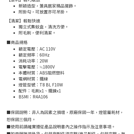
新穎造型，兼具居家精品擺飾。
附掛勾，可放置亦可吊掛。
【清潔】輕鬆快速
獨立式集蚊盒，清洗方便。
附毛刷，便利清潔。
■
商品規格
額定電壓：AC 110V
額定頻率：60Hz
消耗功率：20W
電擊電壓：≒1800V
本體材質：ABS阻燃塑料
電網材質：鐵線
燈管型號：T8 BL F10W
配件：毛刷x1、鐵鍊x1
BSMI：
R4A106
■
保固說明：
非人為因素之損壞，原廠保固一年，燈管屬耗材，
恕保固三個月。
■
使用前請確實遵從產品說明書內之操作指示及注意事項。
■
如需辦理退換貨，包裝與配件須完整
(
商品配件、包裝完整，無