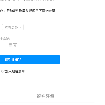
店，限時8天 歡慶父親節🤵下單送金屬
查看更多
1,590
售完
貨到通知我
加入追蹤清單
顧客評價