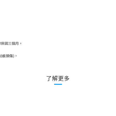
恕保固三個月。
刮痕損傷
)
。
了解更多