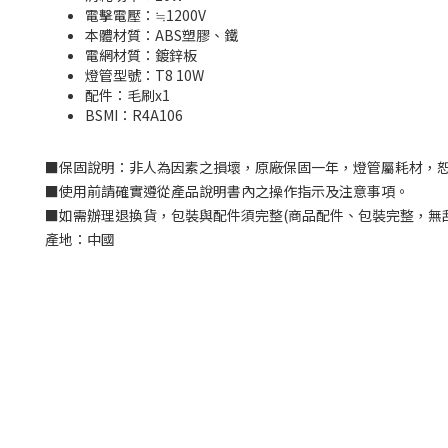
電擊電壓：≒1200V
本體材質：ABS塑膠、鐵
電網材質：鍍鋅板
燈管型號：T8 10W
配件：毛刷x1
BSMI：
R4A106
■
保固說明：
非人為因素之損壞，原廠保固一年，燈管屬耗材，
■
使用前請確實遵從產品說明書內之操作指示及注意事項。
■
如需辦理退換貨，包裝與配件須完整
(
商品配件、包裝完整，無
產地：中國