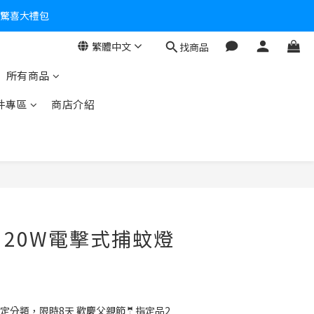
個驚喜大禮包
繁體中文
找商品
零！
所有商品
件專區
商店介紹
O】20W電擊式捕蚊燈
定分類，限時8天 歡慶父親節🤵指定品2