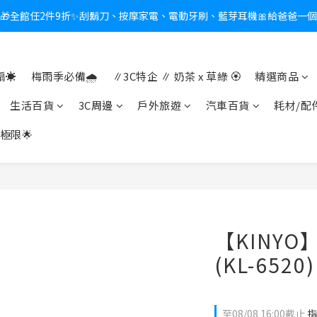
🎁全館任2件9折✨刮鬍刀、按摩家電、電動牙刷、藍芽耳機🎀給爸爸一
新會員送$100購物金✨再享消費回饋無極限
熱夏日救星☀️秒凍扇登場💙半導體製冷 x 微米級冰霧，一秒開凍，熱感歸
☀️
梅雨季必備🌧️
∥3C特企 ∥ 奶茶 x 草綠 🏵
精選商品
新會員送$100購物金✨再享消費回饋無極限
生活百貨
3C周邊
戶外旅遊
汽車百貨
耗材/配
極限🌟
【KINY
(KL-6520)
至
08/08 16:00
截止
指