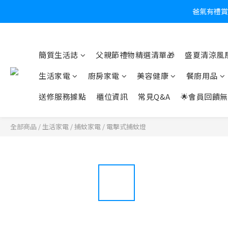
爸氣有禮賞
炎
簡質生活誌
父親節禮物精選清單🎁
盛夏清涼風扇
生活家電
廚房家電
美容健康
餐廚用品
送修服務據點
櫃位資訊
常見Q&A
🌟會員回饋無
全部商品
/
生活家電
/
捕蚊家電
/
電擊式捕蚊燈