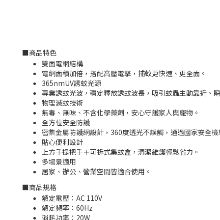
■
商品特色
雙面電網結構
電網面積加倍，搭配高壓電擊，捕蚊更快速、更全面。
365nmUV誘蚊光源
專業誘蚊光波，穩定釋放誘蚊波長，吸引蚊蟲主動靠近、
物理滅蚊技術
無毒、無味、不含化學藥劑，安心守護家人與寵物。
全方位安全防護
密集金屬防護網設計，360度透光不誤觸，通過國家安全檢
貼心便利設計
上方手提把手＋可拆式集蚊盒，清潔維護輕鬆省力。
多場景適用
居家、辦公、營業空間皆適合使用。
■
商品規格
額定電壓：AC 110V
額定頻率：60Hz
消耗功率：20W