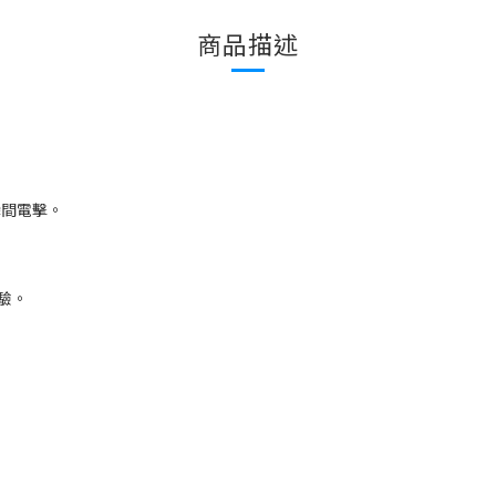
商品描述
瞬間電擊。
驗。