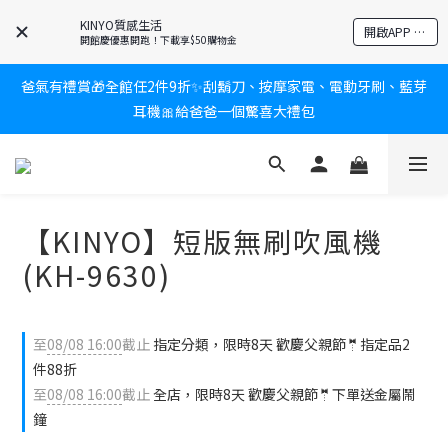
KINYO質感生活
新會員送$100購物金✨再享消費回饋無極限
開啟APP 享隱藏優惠
開館慶優惠開跑！下載享$50購物金
爸氣有禮賞🎁全館任2件9折✨刮鬍刀、按摩家電、電動牙刷、藍芽
新會員送$100購物金✨再享消費回饋無極限
耳機🎀給爸爸一個驚喜大禮包
炎熱夏日救星☀️秒凍扇登場💙半導體製冷 x 微米級冰霧，一秒開
凍，熱感歸零！
【KINYO】短版無刷吹風機
新會員送$100購物金✨再享消費回饋無極限
(KH-9630)
至
08/08 16:00
截止
指定分類，限時8天 歡慶父親節🤵指定品2
件88折
至
08/08 16:00
截止
全店，限時8天 歡慶父親節🤵下單送金屬鬧
鐘