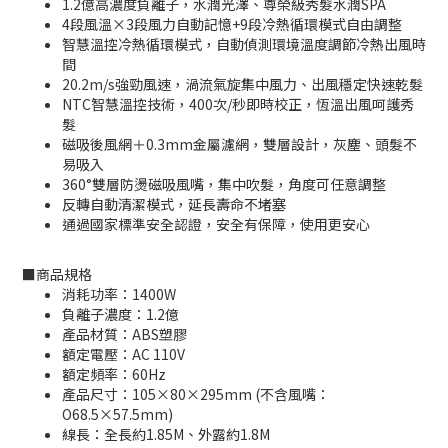
1.2億高濃度負離子，水潤光澤、尊榮級秀髮水潤SPA
4段風溫×3段風力自動記憶+9段冷熱循環模式自由調整
智慧溫控冷熱循環模式，自動偵測環境溫度調節冷熱出風時
間
20.2m/s強勁風速，渦流氣旋集中風力、出風穩定快速乾髮
NTC智慧溫控技術，400次/秒即時校正，恆溫出風呵護秀
髮
磁吸後風網＋0.3mm金屬濾網，雙層設計，灰塵、頭髮不
易吸入
360°雙層防燙磁吸風嘴，集中吹髮，角度可任意調整
反轉自動清潔模式，延長壽命不堵塞
通過國家標準安全認證，安全有保障，使用更安心
■
商品規格
消耗功率：1400W
負離子濃度：1.2億
產品材質：ABS塑膠
額定電壓：AC 110V
額定頻率：60Hz
產品尺寸：105×80×295mm (不含風嘴：
O68.5×57.5mm)
線長：全長約1.85M、外露約1.8M