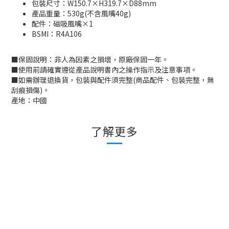
包裝尺寸：W150.7×H319.7×D88mm
產品重量：530g(不含風嘴40g)
配件：磁吸風嘴×1
BSMI：R4A106
■
保固說明：非人為因素之損壞，原廠保固一年。
■
使用前請確實遵從產品說明書內之操作指示及注意事項。
■
如需辦理退換貨，包裝與配件須完整
(
商品配件、包裝完整，無
刮痕損傷
)
。
產地：中國
了解更多