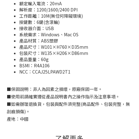
額定輸入電流：20mA
解析度：1200/1600/2400 DPI
工作距離：10M(無任何障礙環境)
按鍵數：6鍵(含滾輪)
接收器介面：USB
系統需求：Windows、Mac OS
產品材質：ABS塑膠
產品尺寸：W101×H760×D35mm
包裝尺寸：W135×H206×D86mm
產品重量：60g
BSMI：
R4A106
NCC
：
CCAJ25LPAWD2T1
■
保固說明：非人為因素之損壞，原廠保固一年。
■
使用前請確實遵從產品說明書內之操作指示及注意事項。
■
如需辦理退換貨，包裝與配件須完整
(
商品配件、包裝完整，無
刮痕損傷
)
。
產地：中國
了解更多