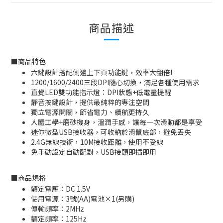
商品描述
■
商
品特色
六鍵設計搭配側邊上下頁功能鍵，效率大翻倍!
1200/1600/2400三段DPI隨心切換，滿足各種使用需求
直覺LED雙功能指示燈：DPI狀態+低電量提醒
靜音按鍵設計，提供最純粹的專注空間
獨立電源開關，節省電力、續航更持久
人體工學+磨砂機身，溫潤手感，讓每一次滑動都是享受
迷你微型USB接收器，可收納於滑鼠底部，避免丟失
2.4G無線技術，10M接收距離，使用不受線
免手動設定自動配對，USB接頭即插即用
■
商品規格
額定電壓：DC 1.5V
使用電源：3號(AA)電池×1(另購)
傳輸頻率：2MHz
額定頻率：125Hz