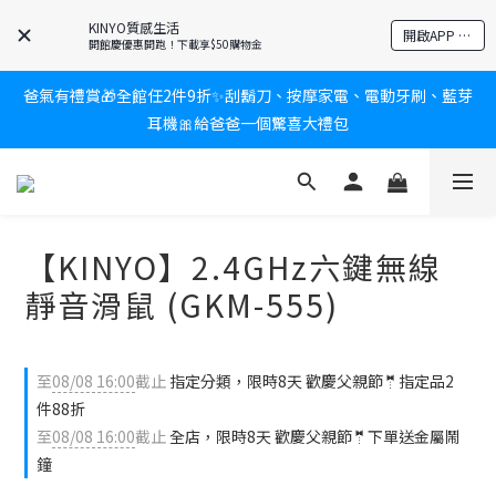
KINYO質感生活
新會員送$100購物金✨再享消費回饋無極限
開啟APP 享隱藏優惠
開館慶優惠開跑！下載享$50購物金
爸氣有禮賞🎁全館任2件9折✨刮鬍刀、按摩家電、電動牙刷、藍芽
新會員送$100購物金✨再享消費回饋無極限
耳機🎀給爸爸一個驚喜大禮包
炎熱夏日救星☀️秒凍扇登場💙半導體製冷 x 微米級冰霧，一秒開
凍，熱感歸零！
【KINYO】2.4GHz六鍵無線
新會員送$100購物金✨再享消費回饋無極限
靜音滑鼠 (GKM-555)
至
08/08 16:00
截止
指定分類，限時8天 歡慶父親節🤵指定品2
件88折
至
08/08 16:00
截止
全店，限時8天 歡慶父親節🤵下單送金屬鬧
鐘