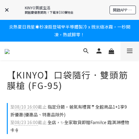
爸氣有禮賞🎁全館任2件9折✨刮鬍刀、按摩家電、電動牙刷、藍芽
KINYO質感生活
開啟APP 享隱藏優惠
耳機🎀給爸爸一個驚喜大禮包
開館慶優惠開跑！下載享$50購物金
炎熱夏日救星☀️秒凍扇登場💙半導體製冷 x 微米級冰霧，一秒開
新會員送$100購物金✨再享消費回饋無極限
凍，熱感歸零！
新會員送$100購物金✨再享消費回饋無極限
【KINYO】口袋隨行．雙頭筋
膜槍 (FG-95)
至
08/10 16:00
截止
指定分類，爸氣有禮賞🤵全館商品1+1享9
折優惠(優惠品、特惠品除外)
至
08/23 16:00
截止
全店，✨全家取貨即贈Fami!ce 霜淇淋禮物
卡🍦