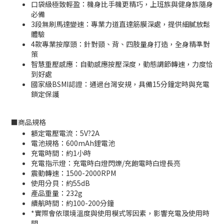
口袋級極致輕盈：機身比手機更精巧，上班族與健身族隨身
必備
3段無刷馬達變速：專業力道直達筋膜深處，提供細膩放鬆
體驗
4款專業按摩頭：針對頸、背、四肢量身打造，全身精準對
策
智慧重壓感應：自動感應按壓深度，動態調節轉速，力度恰
到好處
國家級BSMI認證：通過台灣安規，具備15分鐘定時與充電
鎖定保護
■
商品規格
額定電壓電流：5V?2A
電池規格：600mAh鋰電池
充電時間：約1小時
充電指示燈：充電時白燈閃爍/充飽電時白燈長亮
震動轉速：1500-2000RPM
使用分貝：約55dB
產品重量：232g
續航時間：約100-200分鐘
*實際會依環境溫度與使用模式等因素，影響充電及使用時
間