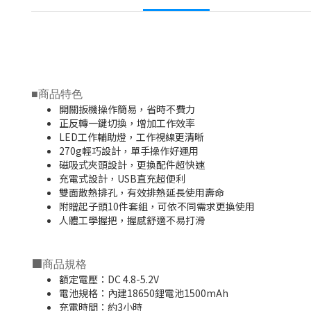
■
商品特色
開關扳機操作簡易，省時不費力
正反轉一鍵切換，增加工作效率
LED工作輔助燈，工作視線更清晰
270g輕巧設計，單手操作好運用
磁吸式夾頭設計，更換配件超快速
充電式設計，USB直充超便利
雙面散熱排孔，有效排熱延長使用壽命
附贈起子頭10件套組，可依不同需求更換使用
人體工學握把，握感舒適不易打滑
■
商品規格
額定電壓：DC 4.8-5.2V
電池規格：內建18650鋰電池1500mAh
充電時間：約3小時