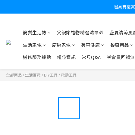
爸氣有禮賞
炎
簡質生活誌
父親節禮物精選清單🎁
盛夏清涼風扇
生活家電
廚房家電
美容健康
餐廚用品
送修服務據點
櫃位資訊
常見Q&A
🌟會員回饋無
全部商品
/
生活百貨
/
DIY工具
/
電動工具