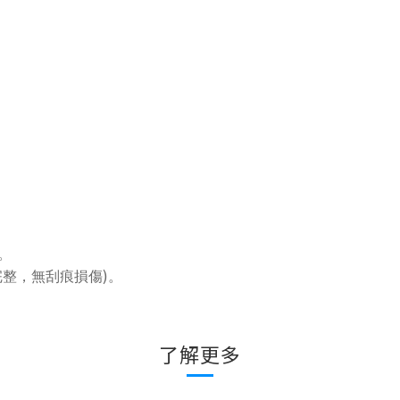
。
)
完整，無刮痕損傷
。
了解更多