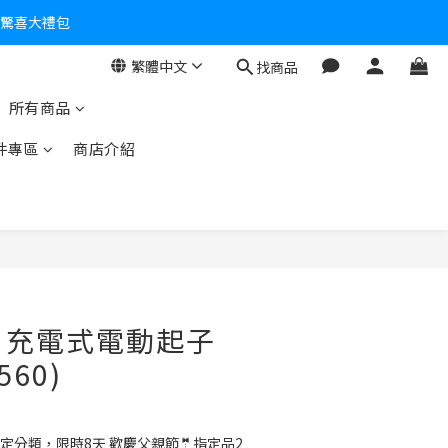
個驚喜大禮包
繁體中文
找商品
零！
所有商品
件專區
商店介紹
O】充電式電動起子
560)
定分類，限時8天 歡慶父親節🤵指定品2