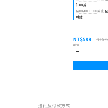
件88折
至
08/08 16:00
截止
全
鬧鐘
NT$599
NT$7
數量
送貨及付款方式