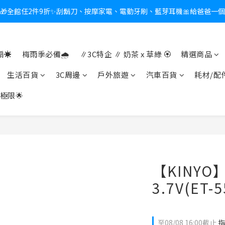
🎁全館任2件9折✨刮鬍刀、按摩家電、電動牙刷、藍芽耳機🎀給爸爸一
新會員送$100購物金✨再享消費回饋無極限
熱夏日救星☀️秒凍扇登場💙半導體製冷 x 微米級冰霧，一秒開凍，熱感歸
☀️
梅雨季必備🌧️
∥3C特企 ∥ 奶茶 x 草綠 🏵
精選商品
新會員送$100購物金✨再享消費回饋無極限
生活百貨
3C周邊
戶外旅遊
汽車百貨
耗材/配
極限🌟
【KINY
3.7V(ET-5
至
08/08 16:00
截止
指