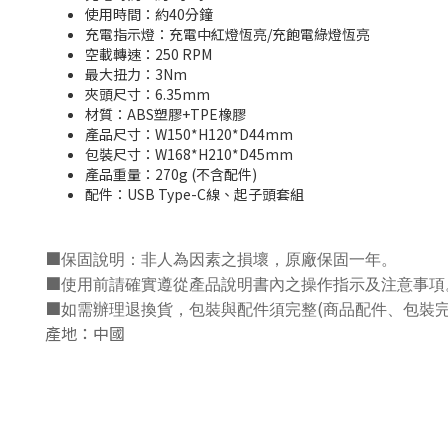
使用時間：約40分鐘
充電指示燈：充電中紅燈恆亮/充飽電綠燈恆亮
空載轉速：250 RPM
最大扭力：3Nm
夾頭尺寸：6.35mm
材質：ABS塑膠+TPE橡膠
產品尺寸：W150*H120*D44mm
包裝尺寸：W168*H210*D45mm
產品重量：270g (不含配件)
配件：USB Type-C線、起子頭套組
■
保固說明：非人為因素之損壞，原廠保固一年。
■
使用前請確實遵從產品說明書內之操作指示及注意事項
■
(
如需辦理退換貨，包裝與配件須完整
商品配件、包裝
產地：中國