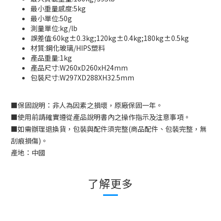
最小重量感度:5kg
最小單位:50g
測量單位:kg/lb
誤差值:60kg±0.3kg;120kg±0.4kg;180kg±0.5kg
材質:鋼化玻璃/HIPS塑料
產品重量:1kg
產品尺寸:W260xD260xH24mm
包裝尺寸:W297XD288XH32.5mm
■
保固說明：非人為因素之損壞，原廠保固一年。
■
使用前請確實遵從產品說明書內之操作指示及注意事項。
■
如需辦理退換貨，包裝與配件須完整
(
商品配件、包裝完整，無
刮痕損傷
)
。
產地：中國
了解更多