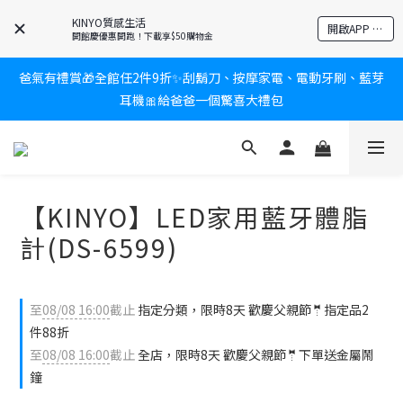
KINYO質感生活
新會員送$100購物金✨再享消費回饋無極限
開啟APP 享隱藏優惠
開館慶優惠開跑！下載享$50購物金
爸氣有禮賞🎁全館任2件9折✨刮鬍刀、按摩家電、電動牙刷、藍芽
新會員送$100購物金✨再享消費回饋無極限
耳機🎀給爸爸一個驚喜大禮包
炎熱夏日救星☀️秒凍扇登場💙半導體製冷 x 微米級冰霧，一秒開
凍，熱感歸零！
【KINYO】LED家用藍牙體脂
新會員送$100購物金✨再享消費回饋無極限
計(DS-6599)
至
08/08 16:00
截止
指定分類，限時8天 歡慶父親節🤵指定品2
件88折
至
08/08 16:00
截止
全店，限時8天 歡慶父親節🤵下單送金屬鬧
鐘