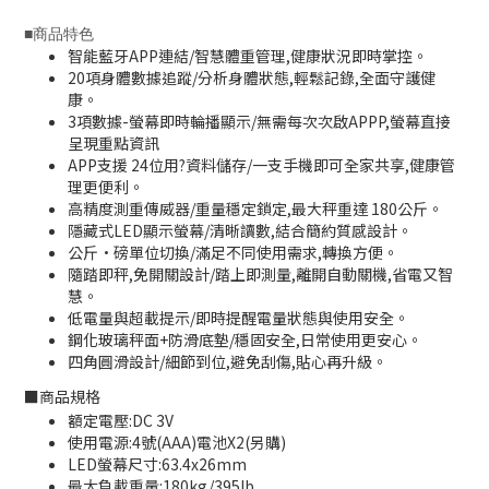
■
商品特色
智能藍牙APP連結/智慧體重管理,健康狀況即時掌控。
20項身體數據追蹤/分析身體狀態,輕鬆記錄,全面守護健
康。
3項數據-螢幕即時輪播顯示/無需每次次啟APPP,螢幕直接
呈現重點資訊
APP支援 24位用?資料儲存/一支手機即可全家共享,健康管
理更便利。
高精度測重傳威器/重量穩定鎖定,最大秤重達 180公斤。
隱藏式LED顯示螢幕/清晰讀數,結合簡約質感設計。
公斤·磅單位切換/滿足不同使用需求,轉換方便。
隨踏即秤,免開關設計/踏上即測量,離開自動關機,省電又智
慧。
低電量與超載提示/即時提醒電量狀態與使用安全。
鋼化玻璃秤面+防滑底墊/穩固安全,日常使用更安心。
四角圓滑設計/細節到位,避免刮傷,貼心再升級。
■
商品規格
額定電壓:DC 3V
使用電源:4號(AAA)電池X2(另購)
LED螢幕尺寸:63.4x26mm
最大負載重量:180kg/395lb