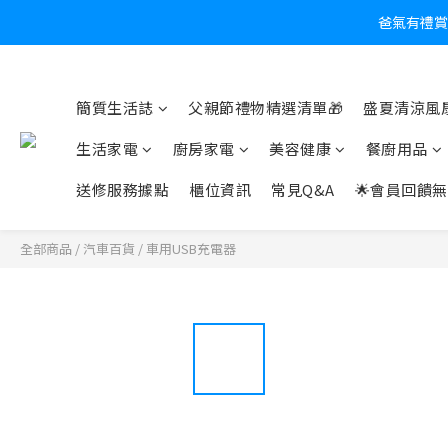
爸氣有禮賞
炎
簡質生活誌
父親節禮物精選清單🎁
盛夏清涼風扇
生活家電
廚房家電
美容健康
餐廚用品
送修服務據點
櫃位資訊
常見Q&A
🌟會員回饋無
全部商品
/
汽車百貨
/
車用USB充電器