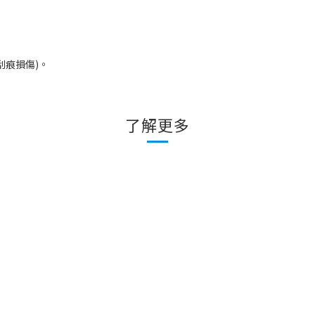
刮痕損傷
)
。
了解更多