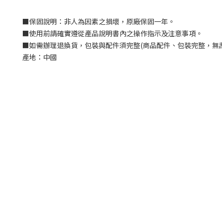
■
保固說明：非人為因素之損壞，原廠保固一年。
■
使用前請確實遵從產品說明書內之操作指示及注意事項。
■
如需辦理退換貨，包裝與配件須完整
(
商品配件、包裝完整，無
產地：中國