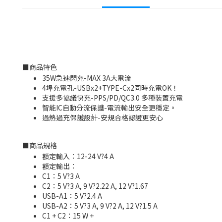
■
商品特色
35W急速閃充-MAX 3A大電流
4埠充電孔-USBx2+TYPE-Cx2同時充電OK！
支援多協議快充-PPS/PD/QC3.0 多種裝置充電
智能IC自動分流保護-電流輸出安全更穩定。
過熱過充保護設計-安規合格認證更安心
■
商品規格
額定輸入：12-24 V?4 A
額定輸出：
C1：5 V?3 A
C2：5 V?3 A, 9 V?2.22 A, 12 V?1.67
USB-A1：5 V?2.4 A
USB-A2：5 V?3 A, 9 V?2 A, 12 V?1.5 A
C1 + C2：15 W +