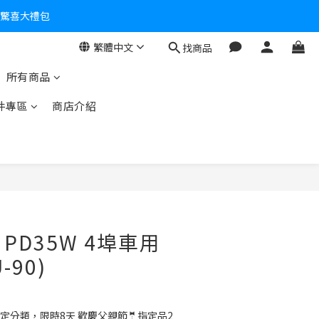
個驚喜大禮包
繁體中文
找商品
零！
所有商品
件專區
商店介紹
】PD35W 4埠車用
-90)
定分類，限時8天 歡慶父親節🤵指定品2