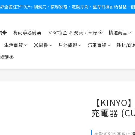
🎁全館任2件9折✨刮鬍刀、按摩家電、電動牙刷、藍芽耳機🎀給爸爸一
新會員送$100購物金✨再享消費回饋無極限
熱夏日救星☀️秒凍扇登場💙半導體製冷 x 微米級冰霧，一秒開凍，熱感歸
☀️
梅雨季必備🌧️
∥3C特企 ∥ 奶茶 x 草綠 🏵
精選商品
新會員送$100購物金✨再享消費回饋無極限
生活百貨
3C周邊
戶外旅遊
汽車百貨
耗材/配
極限🌟
【KINYO
充電器 (CU
至
08/08 16:00
截止
指