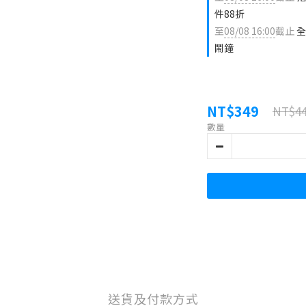
件88折
至
08/08 16:00
截止
全
鬧鐘
NT$349
NT$4
數量
送貨及付款方式