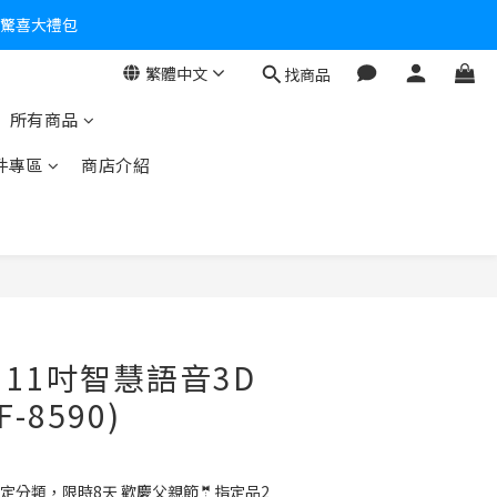
零！
繁體中文
找商品
所有商品
件專區
商店介紹
】11吋智慧語音3D
-8590)
定分類，限時8天 歡慶父親節🤵指定品2