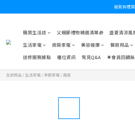
炎
簡質生活誌
父親節禮物精選清單🎁
盛夏清涼風扇
生活家電
廚房家電
美容健康
餐廚用品
送修服務據點
櫃位資訊
常見Q&A
🌟會員回饋無
全部商品
/
生活家電
/
季節家電
/
風扇