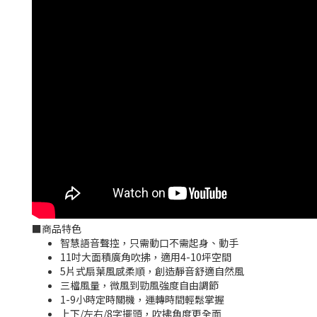
■
商品特色
智慧語音聲控，只需動口不需起身、動手
11吋大面積廣角吹拂，適用4-10坪空間
5片式扇葉風感柔順，創造靜音舒適自然風
三檔風量，微風到勁風強度自由調節
1-9小時定時關機，運轉時間輕鬆掌握
上下/左右/8字擺頭，吹拂角度更全面