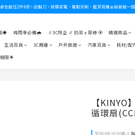
新會員送$100購物金✨再享消費回饋無極限
熱夏日救星☀️秒凍扇登場💙半導體製冷 x 微米級冰霧，一秒開凍，熱感歸
新會員送$100購物金✨再享消費回饋無極限
☀️
梅雨季必備🌧️
∥3C特企 ∥ 奶茶 x 草綠 🏵
精選商品
生活百貨
3C周邊
戶外旅遊
汽車百貨
耗材/配
極限🌟
【KINYO
循環扇(CCF
至
08/08 16:00
截止
指