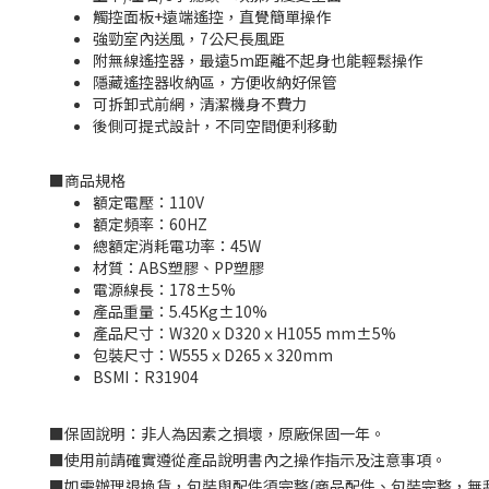
觸控面板+遠端遙控，直覺簡單操作
強勁室內送風，7公尺長風距
附無線遙控器，最遠5m距離不起身也能輕鬆操作
隱藏遙控器收納區，方便收納好保管
可拆卸式前網，清潔機身不費力
後側可提式設計，不同空間便利移動
■
商品規格
額定電壓：110V
額定頻率：60HZ
總額定消耗電功率：45W
材質：ABS塑膠、PP塑膠
電源線長：178±5%
產品重量：5.45Kg±10%
產品尺寸：W320ｘD320ｘH1055 mm±5%
包裝尺寸：W555ｘD265ｘ320mm
BSMI：
R31904
■
保固說明：非人為因素之損壞，原廠保固一年。
■
使用前請確實遵從產品說明書內之操作指示及注意事項。
■
如需辦理退換貨，包裝與配件須完整
(
商品配件、包裝完整，無