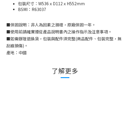
包裝尺寸：W536ｘD112ｘH552mm
BSMI：
R63037
■
保固說明：非人為因素之損壞，原廠保固一年。
■
使用前請確實遵從產品說明書內之操作指示及注意事項。
■
如需辦理退換貨，包裝與配件須完整
(
商品配件、包裝完整，無
刮痕損傷
)
。
產地：中國
了解更多