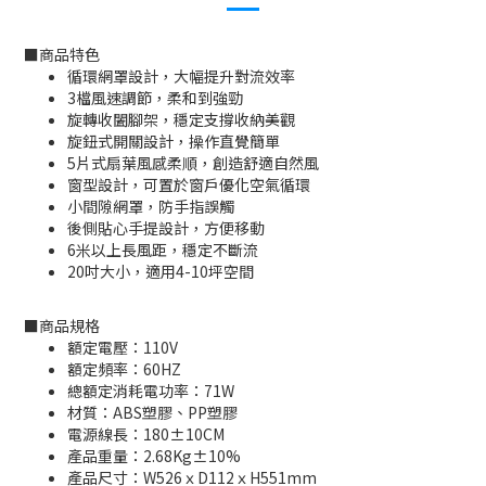
■
商品特色
循環網罩設計，大幅提升對流效率
3檔風速調節，柔和到強勁
旋轉收闔腳架，穩定支撐收納美觀
旋鈕式開關設計，操作直覺簡單
5片式扇葉風感柔順，創造舒適自然風
窗型設計，可置於窗戶優化空氣循環
小間隙網罩，防手指誤觸
後側貼心手提設計，方便移動
6米以上長風距，穩定不斷流
20吋大小，適用4-10坪空間
■
商品規格
額定電壓：110V
額定頻率：60HZ
總額定消耗電功率：71W
材質：ABS塑膠、PP塑膠
電源線長：180±10CM
產品重量：2.68Kg±10%
產品尺寸：W526ｘD112ｘH551mm