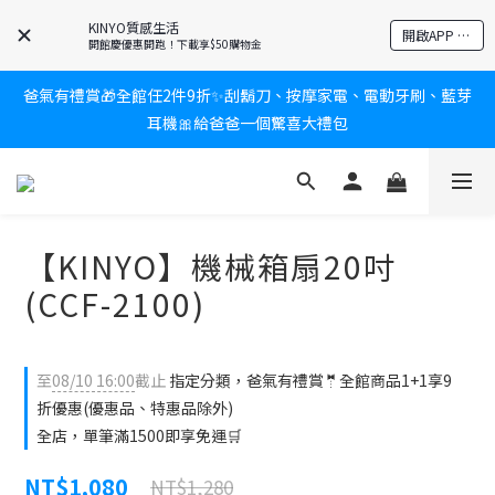
KINYO質感生活
新會員送$100購物金✨再享消費回饋無極限
開啟APP 享隱藏優惠
開館慶優惠開跑！下載享$50購物金
爸氣有禮賞🎁全館任2件9折✨刮鬍刀、按摩家電、電動牙刷、藍芽
新會員送$100購物金✨再享消費回饋無極限
耳機🎀給爸爸一個驚喜大禮包
炎熱夏日救星☀️秒凍扇登場💙半導體製冷 x 微米級冰霧，一秒開
凍，熱感歸零！
【KINYO】機械箱扇20吋
新會員送$100購物金✨再享消費回饋無極限
(CCF-2100)
至
08/10 16:00
截止
指定分類，爸氣有禮賞🤵全館商品1+1享9
折優惠(優惠品、特惠品除外)
全店，單筆滿1500即享免運🛒
NT$1,080
NT$1,280