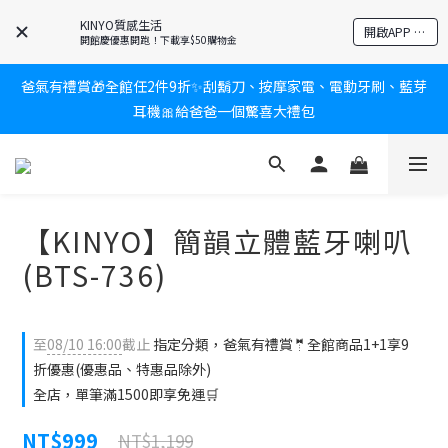
KINYO質感生活
新會員送$100購物金✨再享消費回饋無極限
開啟APP 享隱藏優惠
開館慶優惠開跑！下載享$50購物金
爸氣有禮賞🎁全館任2件9折✨刮鬍刀、按摩家電、電動牙刷、藍芽
新會員送$100購物金✨再享消費回饋無極限
耳機🎀給爸爸一個驚喜大禮包
炎熱夏日救星☀️秒凍扇登場💙半導體製冷 x 微米級冰霧，一秒開
凍，熱感歸零！
【KINYO】簡韻立體藍牙喇叭
新會員送$100購物金✨再享消費回饋無極限
(BTS-736)
至
08/10 16:00
截止
指定分類，爸氣有禮賞🤵全館商品1+1享9
折優惠(優惠品、特惠品除外)
全店，單筆滿1500即享免運🛒
NT$999
NT$1,199