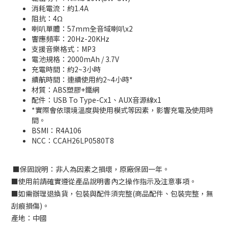
消耗電流：約1.4A
阻抗：4Ω
喇叭單體：57mm全音域喇叭x2
響應頻率：20Hz-20KHz
支援音樂格式：MP3
電池規格：2000mAh / 3.7V
充電時間：約2~3小時
續航時間：連續使用約2~4小時*
材質：ABS塑膠+鐵網
配件：USB To Type-Cx1、AUX音源線x1
*實際會依環境溫度與使用模式等因素，影響充電及使用時
間。
BSMI：
R4A106
NCC
：
CCAH26LP0580T8
■
保固說明：非人為因素之損壞，原廠保固一年。
■
使用前請確實遵從產品說明書內之操作指示及注意事項。
■
如需辦理退換貨，包裝與配件須完整
(
商品配件、包裝完整，無
刮痕損傷
)
。
產地：中國