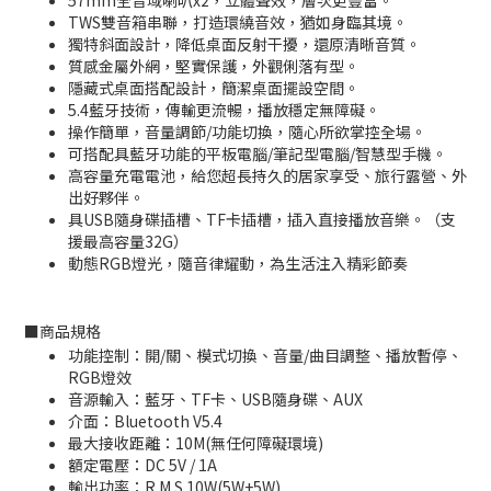
57mm全音域喇叭x2，立體聲效，層次更豐富。
TWS雙音箱串聯，打造環繞音效，猶如身臨其境。
獨特斜面設計，降低桌面反射干擾，還原清晰音質。
質感金屬外網，堅實保護，外觀俐落有型。
隱藏式桌面搭配設計，簡潔桌面擺設空間。
5.4藍牙技術，傳輸更流暢，播放穩定無障礙。
操作簡單，音量調節/功能切換，隨心所欲掌控全場。
可搭配具藍牙功能的平板電腦/筆記型電腦/智慧型手機。
高容量充電電池，給您超長持久的居家享受、旅行露營、外
出好夥伴。
具USB隨身碟插槽、TF卡插槽，插入直接播放音樂。（支
援最高容量32G）
動態RGB燈光，隨音律耀動，為生活注入精彩節奏
■
商品規格
功能控制：開/關、模式切換、音量/曲目調整、播放暫停、
RGB燈效
音源輸入：藍牙、TF卡、USB隨身碟、AUX
介面：Bluetooth V5.4
最大接收距離：10M(無任何障礙環境)
額定電壓：DC 5V / 1A
輸出功率：R.M.S 10W(5W+5W)